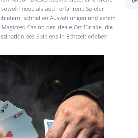
Ofi
e sowohl neue als auch erfahrene Spieler
 Anbietern, schnellen Auszahlungen und einem
Magicred Casino der ideale Ort für alle, die
szination des Spielens in Echtzeit erleben