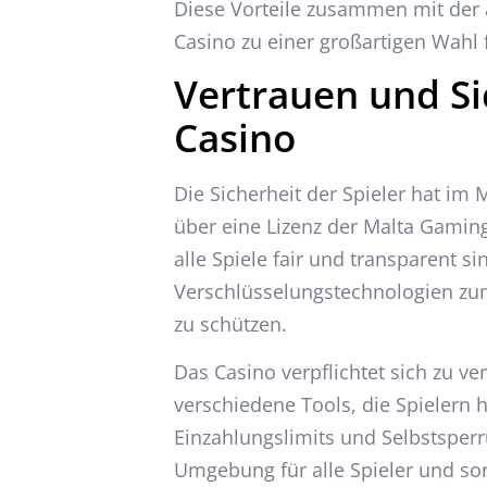
Diese Vorteile zusammen mit der 
Casino zu einer großartigen Wahl 
Vertrauen und Si
Casino
Die Sicherheit der Spieler hat im 
über eine Lizenz der Malta Gaming 
alle Spiele fair und transparen
Verschlüsselungstechnologien zum
zu schützen.
Das Casino verpflichtet sich zu v
verschiedene Tools, die Spielern h
Einzahlungslimits und Selbstsperr
Umgebung für alle Spieler und sor