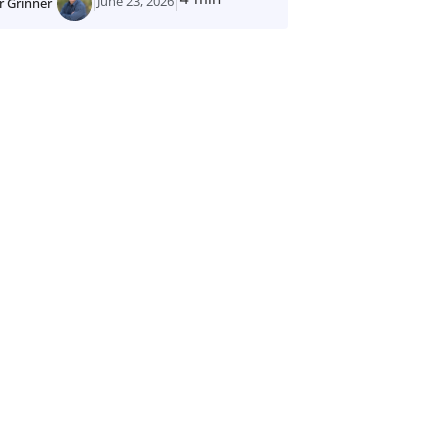
June 23, 2026
r Grinner