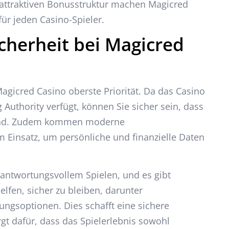
attraktiven Bonusstruktur machen Magicred
für jeden Casino-Spieler.
cherheit bei Magicred
Magicred Casino oberste Priorität. Da das Casino
Authority verfügt, können Sie sicher sein, dass
t sind. Zudem kommen moderne
 Einsatz, um persönliche und finanzielle Daten
erantwortungsvollem Spielen, und es gibt
elfen, sicher zu bleiben, darunter
ungsoptionen. Dies schafft eine sichere
gt dafür, dass das Spielerlebnis sowohl