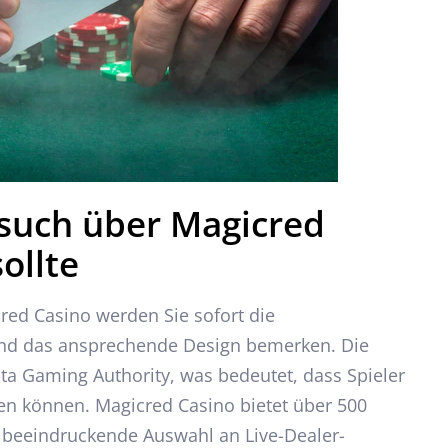
esuch über Magicred
ollte
red Casino werden Sie sofort die
und das ansprechende Design bemerken. Die
alta Gaming Authority, was bedeutet, dass Spieler
en können. Magicred Casino bietet über 500
e beeindruckende Auswahl an Live-Dealer-