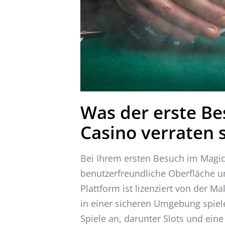
Was der erste B
Casino verraten s
Bei Ihrem ersten Besuch im Magic
benutzerfreundliche Oberfläche 
Plattform ist lizenziert von der M
in einer sicheren Umgebung spiel
Spiele an, darunter Slots und ein