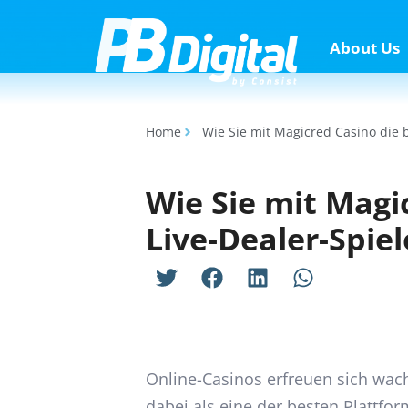
About Us
Home
Wie Sie mit Magicred Casino die 
Wie Sie mit Magi
Live-Dealer-Spiel
Online-Casinos erfreuen sich wach
dabei als eine der besten Plattfor