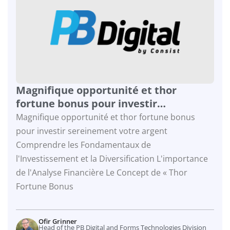
Magnifique opportunité et thor
fortune bonus pour investir
sereinement votre argent
Magnifique opportunité et thor fortune bonus
pour investir sereinement votre argent
Comprendre les Fondamentaux de
l'Investissement et la Diversification L'importance
de l'Analyse Financière Le Concept de « Thor
Fortune Bonus
Ofir Grinner
Head of the PB Digital and Forms Technologies Division