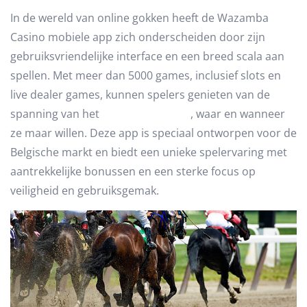
In de wereld van online gokken heeft de Wazamba
Casino mobiele app zich onderscheiden door zijn
gebruiksvriendelijke interface en een breed scala aan
spellen. Met meer dan 5000 games, inclusief slots en
live dealer games, kunnen spelers genieten van de
spanning van het
casino wazamba
, waar en wanneer
ze maar willen. Deze app is speciaal ontworpen voor de
Belgische markt en biedt een unieke spelervaring met
aantrekkelijke bonussen en een sterke focus op
veiligheid en gebruiksgemak.