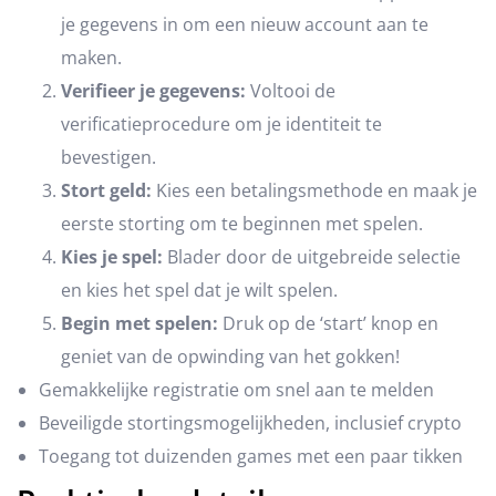
je gegevens in om een nieuw account aan te
maken.
Verifieer je gegevens:
Voltooi de
verificatieprocedure om je identiteit te
bevestigen.
Stort geld:
Kies een betalingsmethode en maak je
eerste storting om te beginnen met spelen.
Kies je spel:
Blader door de uitgebreide selectie
en kies het spel dat je wilt spelen.
Begin met spelen:
Druk op de ‘start’ knop en
geniet van de opwinding van het gokken!
Gemakkelijke registratie om snel aan te melden
Beveiligde stortingsmogelijkheden, inclusief crypto
Toegang tot duizenden games met een paar tikken