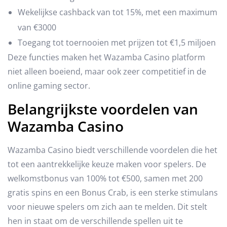
Wekelijkse cashback van tot 15%, met een maximum
van €3000
Toegang tot toernooien met prijzen tot €1,5 miljoen
Deze functies maken het Wazamba Casino platform
niet alleen boeiend, maar ook zeer competitief in de
online gaming sector.
Belangrijkste voordelen van
Wazamba Casino
Wazamba Casino biedt verschillende voordelen die het
tot een aantrekkelijke keuze maken voor spelers. De
welkomstbonus van 100% tot €500, samen met 200
gratis spins en een Bonus Crab, is een sterke stimulans
voor nieuwe spelers om zich aan te melden. Dit stelt
hen in staat om de verschillende spellen uit te