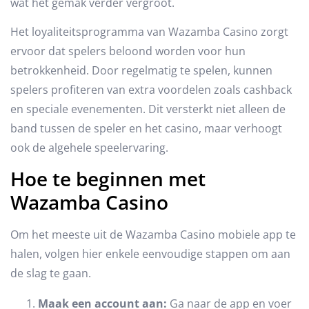
wat het gemak verder vergroot.
Het loyaliteitsprogramma van Wazamba Casino zorgt
ervoor dat spelers beloond worden voor hun
betrokkenheid. Door regelmatig te spelen, kunnen
spelers profiteren van extra voordelen zoals cashback
en speciale evenementen. Dit versterkt niet alleen de
band tussen de speler en het casino, maar verhoogt
ook de algehele speelervaring.
Hoe te beginnen met
Wazamba Casino
Om het meeste uit de Wazamba Casino mobiele app te
halen, volgen hier enkele eenvoudige stappen om aan
de slag te gaan.
Maak een account aan:
Ga naar de app en voer