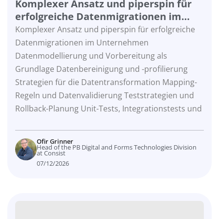
Komplexer Ansatz und piperspin für
erfolgreiche Datenmigrationen im
Unternehmen
Komplexer Ansatz und piperspin für erfolgreiche
Datenmigrationen im Unternehmen
Datenmodellierung und Vorbereitung als
Grundlage Datenbereinigung und -profilierung
Strategien für die Datentransformation Mapping-
Regeln und Datenvalidierung Teststrategien und
Rollback-Planung Unit-Tests, Integrationstests und
Ofir Grinner
Head of the PB Digital and Forms Technologies Division
at Consist
07/12/2026