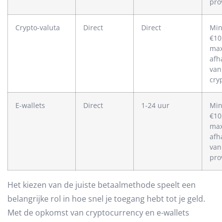
pro
Crypto-valuta
Direct
Direct
Min
€10
max
afh
van
cry
E-wallets
Direct
1-24 uur
Min
€10
max
afh
van
pro
Het kiezen van de juiste betaalmethode speelt een
belangrijke rol in hoe snel je toegang hebt tot je geld.
Met de opkomst van cryptocurrency en e-wallets