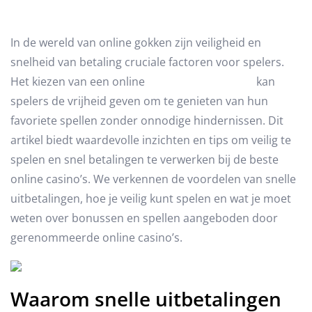
In de wereld van online gokken zijn veiligheid en
snelheid van betaling cruciale factoren voor spelers.
Het kiezen van een online
casino zonder cruks
kan
spelers de vrijheid geven om te genieten van hun
favoriete spellen zonder onnodige hindernissen. Dit
artikel biedt waardevolle inzichten en tips om veilig te
spelen en snel betalingen te verwerken bij de beste
online casino’s. We verkennen de voordelen van snelle
uitbetalingen, hoe je veilig kunt spelen en wat je moet
weten over bonussen en spellen aangeboden door
gerenommeerde online casino’s.
Waarom snelle uitbetalingen