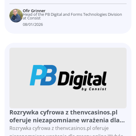
Ofir Grinner
Head of the PB Digital and Forms Technologies Division
at Consist
08/01/2026
Rozrywka cyfrowa z thenvcasinos.pl
oferuje niezapomniane wrażenia dla
graczy online
Rozrywka cyfrowa z thenvcasinos.pl oferuje