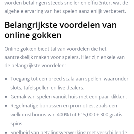
worden betalingen steeds sneller en efficiënter, wat de
algehele ervaring van het spelen aanzienlijk verbetert.
Belangrijkste voordelen van
online gokken
Online gokken biedt tal van voordelen die het
aantrekkelijk maken voor spelers. Hier zijn enkele van
de belangrijkste voordelen:
Toegang tot een breed scala aan spellen, waaronder
slots, tafelspellen en live dealers.
Gemak van spelen vanuit huis met een paar klikken.
Regelmatige bonussen en promoties, zoals een
welkomstbonus van 400% tot €15,000 + 300 gratis
spins.
Snelheid van betalingsverwerking met verschillende