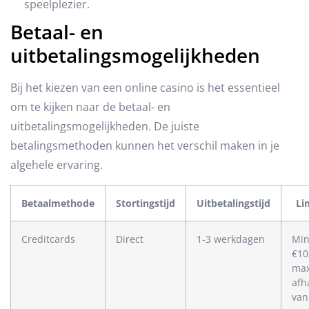
speelplezier.
Betaal- en
uitbetalingsmogelijkheden
Bij het kiezen van een online casino is het essentieel
om te kijken naar de betaal- en
uitbetalingsmogelijkheden. De juiste
betalingsmethoden kunnen het verschil maken in je
algehele ervaring.
Betaalmethode
Stortingstijd
Uitbetalingstijd
Li
Creditcards
Direct
1-3 werkdagen
Min
€10
max
afh
van