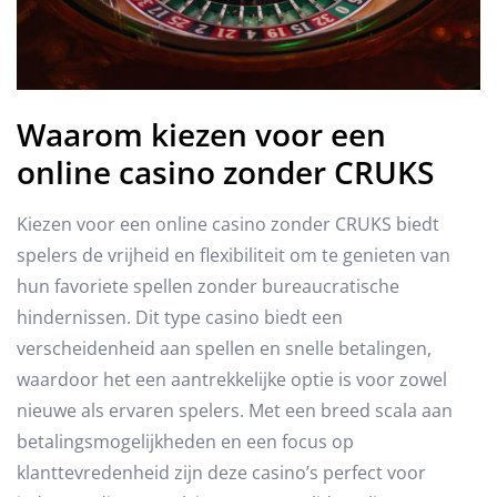
Waarom kiezen voor een
online casino zonder CRUKS
Kiezen voor een online casino zonder CRUKS biedt
spelers de vrijheid en flexibiliteit om te genieten van
hun favoriete spellen zonder bureaucratische
hindernissen. Dit type casino biedt een
verscheidenheid aan spellen en snelle betalingen,
waardoor het een aantrekkelijke optie is voor zowel
nieuwe als ervaren spelers. Met een breed scala aan
betalingsmogelijkheden en een focus op
klanttevredenheid zijn deze casino’s perfect voor