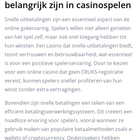
belangrijk zijn in casinospelen
Snelle uitbetalingen zijn een essentieel aspect van de
online gokervaring. Spelers willen niet alleen genieten
van het spel zelf, maar ook snel toegang hebben tot
hun winsten. Een casino dat snelle uitbetalingen biedt,
toont vertrouwen en betrouwbaarheid, wat essentieel
is voor een positieve spelerservaring. Door te kiezen
voor een online casino dat geen CRUKS-registratie
vereist, kunnen spelers sneller profiteren van hun
winst zonder extra vertragingen.
Bovendien zijn snelle betalingen een teken van een
efficiënt betalingsverwerkingssysteem. Dit creëert een
naadloze ervaring voor spelers, vooral wanneer ze
gebruik maken van populaire betaalmethoden zoals e-
wallets of cryptocurrency. Onderzoekers hebben