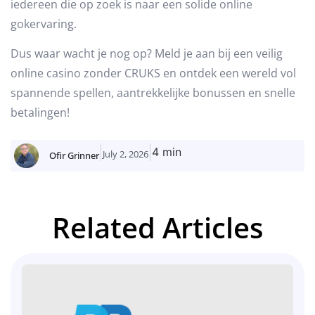
iedereen die op zoek is naar een solide online
gokervaring.
Dus waar wacht je nog op? Meld je aan bij een veilig
online casino zonder CRUKS en ontdek een wereld vol
spannende spellen, aantrekkelijke bonussen en snelle
betalingen!
4 min
July 2, 2026
Ofir Grinner
Related Articles