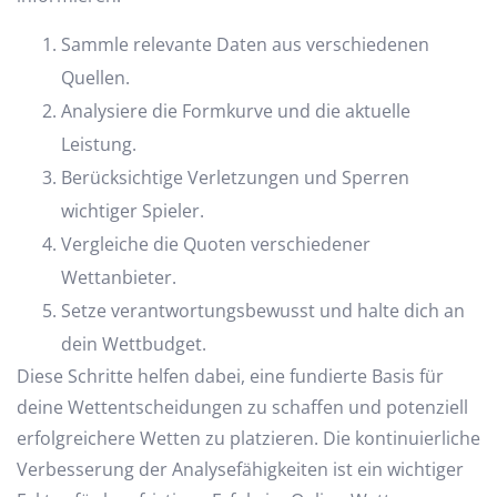
Sammle relevante Daten aus verschiedenen
Quellen.
Analysiere die Formkurve und die aktuelle
Leistung.
Berücksichtige Verletzungen und Sperren
wichtiger Spieler.
Vergleiche die Quoten verschiedener
Wettanbieter.
Setze verantwortungsbewusst und halte dich an
dein Wettbudget.
Diese Schritte helfen dabei, eine fundierte Basis für
deine Wettentscheidungen zu schaffen und potenziell
erfolgreichere Wetten zu platzieren. Die kontinuierliche
Verbesserung der Analysefähigkeiten ist ein wichtiger