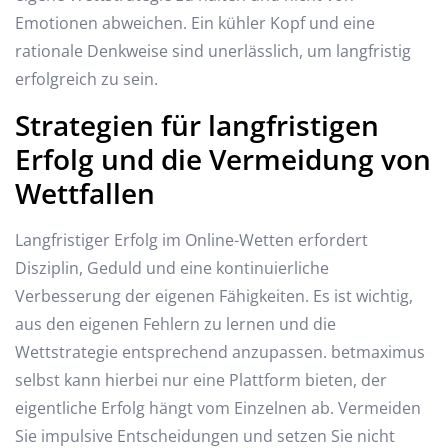
Emotionen abweichen. Ein kühler Kopf und eine
rationale Denkweise sind unerlässlich, um langfristig
erfolgreich zu sein.
Strategien für langfristigen
Erfolg und die Vermeidung von
Wettfallen
Langfristiger Erfolg im Online-Wetten erfordert
Disziplin, Geduld und eine kontinuierliche
Verbesserung der eigenen Fähigkeiten. Es ist wichtig,
aus den eigenen Fehlern zu lernen und die
Wettstrategie entsprechend anzupassen. betmaximus
selbst kann hierbei nur eine Plattform bieten, der
eigentliche Erfolg hängt vom Einzelnen ab. Vermeiden
Sie impulsive Entscheidungen und setzen Sie nicht