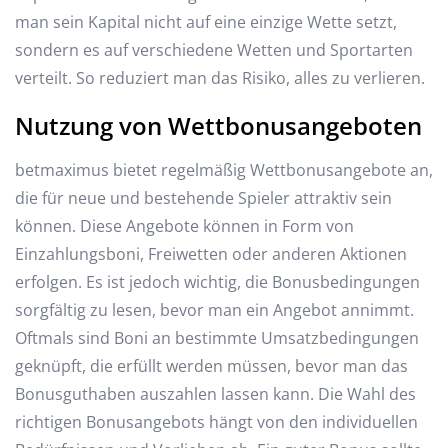
man sein Kapital nicht auf eine einzige Wette setzt,
sondern es auf verschiedene Wetten und Sportarten
verteilt. So reduziert man das Risiko, alles zu verlieren.
Nutzung von Wettbonusangeboten
betmaximus bietet regelmäßig Wettbonusangebote an,
die für neue und bestehende Spieler attraktiv sein
können. Diese Angebote können in Form von
Einzahlungsboni, Freiwetten oder anderen Aktionen
erfolgen. Es ist jedoch wichtig, die Bonusbedingungen
sorgfältig zu lesen, bevor man ein Angebot annimmt.
Oftmals sind Boni an bestimmte Umsatzbedingungen
geknüpft, die erfüllt werden müssen, bevor man das
Bonusguthaben auszahlen lassen kann. Die Wahl des
richtigen Bonusangebots hängt von den individuellen