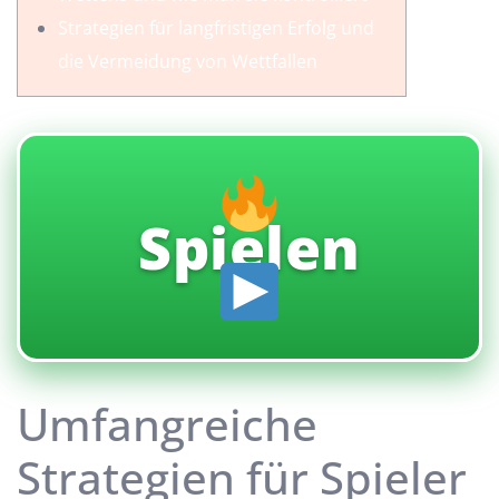
Strategien für langfristigen Erfolg und
die Vermeidung von Wettfallen
Spielen
Umfangreiche
Strategien für Spieler