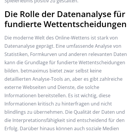
Spielerlebnis positiv zu gestalten.
Die Rolle der Datenanalyse für
fundierte Wettentscheidungen
Die moderne Welt des Online-Wettens ist stark von
Datenanalyse geprägt. Eine umfassende Analyse von
Statistiken, Formkurven und anderen relevanten Daten
kann die Grundlage für fundierte Wettentscheidungen
bilden. betmaximus bietet zwar selbst keine
detaillierten Analyse-Tools an, aber es gibt zahlreiche
externe Webseiten und Dienste, die solche
Informationen bereitstellen. Es ist wichtig, diese
Informationen kritisch zu hinterfragen und nicht
blindlings zu übernehmen. Die Qualität der Daten und
die Interpretationsfähigkeit sind entscheidend für den
Erfolg. Darüber hinaus können auch soziale Medien