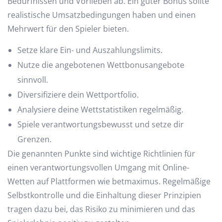
Bedürfnissen und Vorlieben ab. Ein guter Bonus sollte
realistische Umsatzbedingungen haben und einen
Mehrwert für den Spieler bieten.
Setze klare Ein- und Auszahlungslimits.
Nutze die angebotenen Wettbonusangebote
sinnvoll.
Diversifiziere dein Wettportfolio.
Analysiere deine Wettstatistiken regelmäßig.
Spiele verantwortungsbewusst und setze dir
Grenzen.
Die genannten Punkte sind wichtige Richtlinien für
einen verantwortungsvollen Umgang mit Online-
Wetten auf Plattformen wie betmaximus. Regelmäßige
Selbstkontrolle und die Einhaltung dieser Prinzipien
tragen dazu bei, das Risiko zu minimieren und das