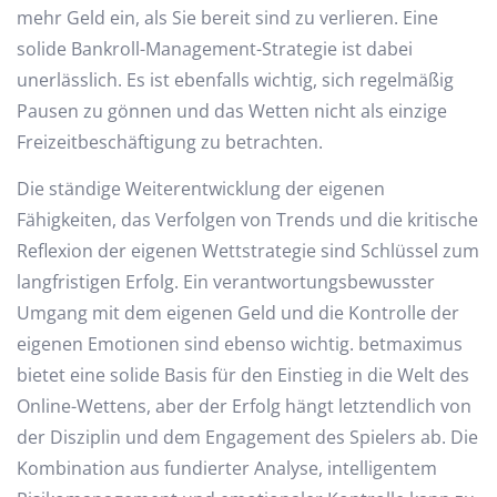
mehr Geld ein, als Sie bereit sind zu verlieren. Eine
solide Bankroll-Management-Strategie ist dabei
unerlässlich. Es ist ebenfalls wichtig, sich regelmäßig
Pausen zu gönnen und das Wetten nicht als einzige
Freizeitbeschäftigung zu betrachten.
Die ständige Weiterentwicklung der eigenen
Fähigkeiten, das Verfolgen von Trends und die kritische
Reflexion der eigenen Wettstrategie sind Schlüssel zum
langfristigen Erfolg. Ein verantwortungsbewusster
Umgang mit dem eigenen Geld und die Kontrolle der
eigenen Emotionen sind ebenso wichtig. betmaximus
bietet eine solide Basis für den Einstieg in die Welt des
Online-Wettens, aber der Erfolg hängt letztendlich von
der Disziplin und dem Engagement des Spielers ab. Die
Kombination aus fundierter Analyse, intelligentem