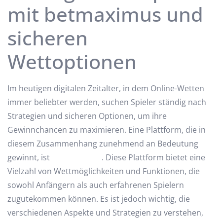
mit betmaximus und
sicheren
Wettoptionen
Im heutigen digitalen Zeitalter, in dem Online-Wetten
immer beliebter werden, suchen Spieler ständig nach
Strategien und sicheren Optionen, um ihre
Gewinnchancen zu maximieren. Eine Plattform, die in
diesem Zusammenhang zunehmend an Bedeutung
gewinnt, ist
betmaximus
. Diese Plattform bietet eine
Vielzahl von Wettmöglichkeiten und Funktionen, die
sowohl Anfängern als auch erfahrenen Spielern
zugutekommen können. Es ist jedoch wichtig, die
verschiedenen Aspekte und Strategien zu verstehen,