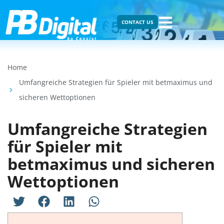
CONTACT US
Home
Umfangreiche Strategien für Spieler mit betmaximus und
sicheren Wettoptionen
Umfangreiche Strategien
für Spieler mit
betmaximus und sicheren
Wettoptionen