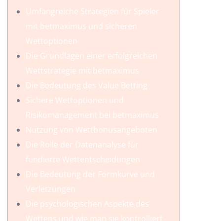
Umfangreiche Strategien für Spieler
mit betmaximus und sicheren
Wettoptionen
Die Grundlagen einer erfolgreichen
Wettstrategie mit betmaximus
Die Bedeutung des Value Betting
Sichere Wettoptionen und
Risikomanagement bei betmaximus
Nutzung von Wettbonusangeboten
Die Rolle der Datenanalyse für
fundierte Wettentscheidungen
Die Bedeutung der Formkurve und
Verletzungen
Die psychologischen Aspekte des
Wettens und wie man sie kontrolliert