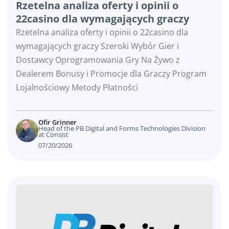
Rzetelna analiza oferty i opinii o
22casino dla wymagających graczy
Rzetelna analiza oferty i opinii o 22casino dla
wymagających graczy Szeroki Wybór Gier i
Dostawcy Oprogramowania Gry Na Żywo z
Dealerem Bonusy i Promocje dla Graczy Program
Lojalnościowy Metody Płatności
Ofir Grinner
Head of the PB Digital and Forms Technologies Division
at Consist
07/20/2026