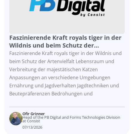
Faszinierende Kraft royals tiger in der
Wildnis und beim Schutz der
Artenvielfalt
Faszinierende Kraft royals tiger in der Wildnis und
beim Schutz der Artenvielfalt Lebensraum und
Verbreitung der majestätischen Katzen
Anpassungen an verschiedene Umgebungen
Ernährung und Jagdverhalten Jagdtechniken und
Beutepräferenzen Bedrohungen und
Ofir Grinner
Head of the PB Digital and Forms Technologies Division
at Consist
07/13/2026