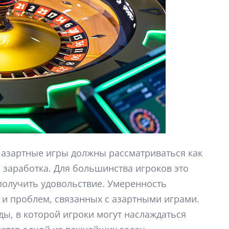
о азартные игры должны рассматриваться как
 заработка. Для большинства игроков это
получить удовольствие. Умеренность
 и проблем, связанных с азартными играми.
ы, в которой игроки могут наслаждаться