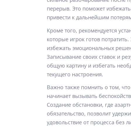
перерыв. Это поможет избежать
привести к дальнейшим потерям
Кроме того, рекомендуется уста
которые игрок готов потратить.
избежать эмоциональных решени
Записывание своих ставок и ре
общую картину и избегать необ
текущего настроения.
Важно также помнить о том, что 
начинает вызывать беспокойство
Создание обстановки, где азарт
обязательство, позволит удерж
удовольствие от процесса без 