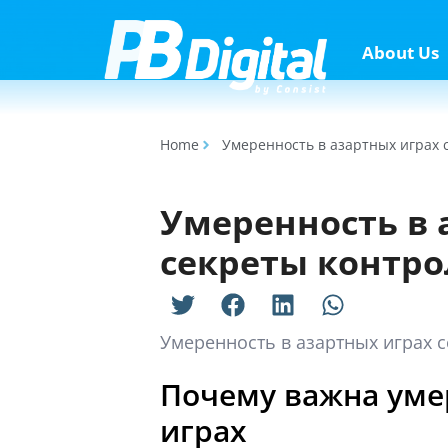
About Us
Home
Умеренность в азартных играх 
Умеренность в 
секреты контр
Умеренность в азартных играх 
Почему важна уме
играх