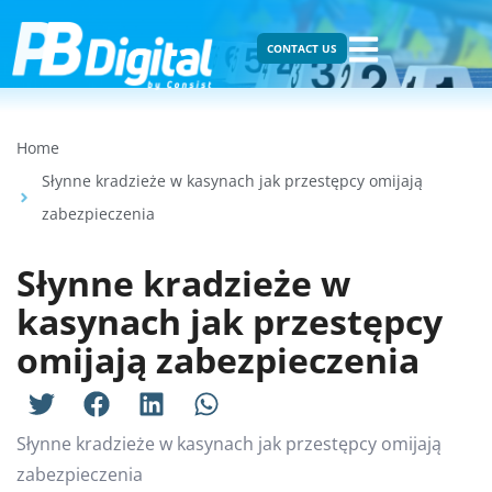
CONTACT US
Home
Słynne kradzieże w kasynach jak przestępcy omijają
zabezpieczenia
Słynne kradzieże w
kasynach jak przestępcy
omijają zabezpieczenia
Słynne kradzieże w kasynach jak przestępcy omijają
zabezpieczenia