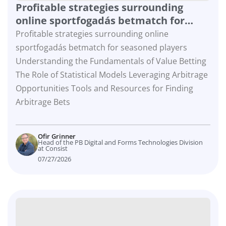
Profitable strategies surrounding
online sportfogadás betmatch for
seasoned players
Profitable strategies surrounding online
sportfogadás betmatch for seasoned players
Understanding the Fundamentals of Value Betting
The Role of Statistical Models Leveraging Arbitrage
Opportunities Tools and Resources for Finding
Arbitrage Bets
Ofir Grinner
Head of the PB Digital and Forms Technologies Division
at Consist
07/27/2026