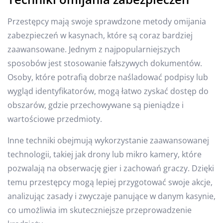
Przestępcy mają swoje sprawdzone metody omijania
zabezpieczeń w kasynach, które są coraz bardziej
zaawansowane. Jednym z najpopularniejszych
sposobów jest stosowanie fałszywych dokumentów.
Osoby, które potrafią dobrze naśladować podpisy lub
wygląd identyfikatorów, mogą łatwo zyskać dostęp do
obszarów, gdzie przechowywane są pieniądze i
wartościowe przedmioty.
Inne techniki obejmują wykorzystanie zaawansowanej
technologii, takiej jak drony lub mikro kamery, które
pozwalają na obserwację gier i zachowań graczy. Dzięki
temu przestępcy mogą lepiej przygotować swoje akcje,
analizując zasady i zwyczaje panujące w danym kasynie,
co umożliwia im skuteczniejsze przeprowadzenie