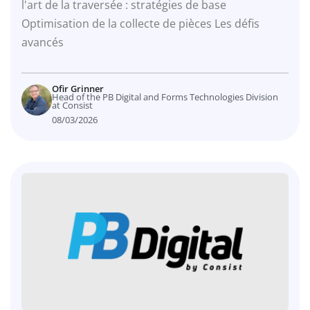
l'art de la traversée : stratégies de base
Optimisation de la collecte de pièces Les défis
avancés
Ofir Grinner
Head of the PB Digital and Forms Technologies Division
at Consist
08/03/2026