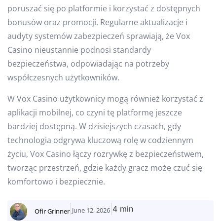
poruszać się po platformie i korzystać z dostępnych
bonusów oraz promocji. Regularne aktualizacje i
audyty systemów zabezpieczeń sprawiają, że Vox
Casino nieustannie podnosi standardy
bezpieczeństwa, odpowiadając na potrzeby
współczesnych użytkowników.
W Vox Casino użytkownicy mogą również korzystać z
aplikacji mobilnej, co czyni tę platformę jeszcze
bardziej dostępną. W dzisiejszych czasach, gdy
technologia odgrywa kluczową rolę w codziennym
życiu, Vox Casino łączy rozrywkę z bezpieczeństwem,
tworząc przestrzeń, gdzie każdy gracz może czuć się
komfortowo i bezpiecznie.
4 min
June 12, 2026
Ofir Grinner