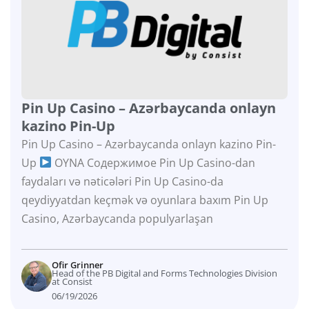
Pin Up Casino – Azərbaycanda onlayn
kazino Pin-Up
Pin Up Casino – Azərbaycanda onlayn kazino Pin-
Up
OYNA Содержимое Pin Up Casino-dan
faydaları və nəticələri Pin Up Casino-da
qeydiyyatdan keçmək və oyunlara baxım Pin Up
Casino, Azərbaycanda populyarlaşan
Ofir Grinner
Head of the PB Digital and Forms Technologies Division
at Consist
06/19/2026