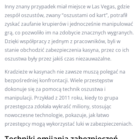
Inny znany przypadek miał miejsce w Las Vegas, gdzie
zespół oszustów, zwany “oszustami od kart”, potrafił
zyskać zaufanie krupierów i jednocześnie manipulować
grą, co pozwoliło im na zdobycie znacznych wygranych.
Dzięki współpracy z jednym z pracowników, byli w
stanie obchodzić zabezpieczenia kasyna, przez co ich
oszustwa były przez jakiś czas niezauważalne.
Kradzieże w kasynach nie zawsze muszą polegać na
bezpośredniej konfrontacji. Wiele przestępstw
dokonuje się za pomocą technik oszustwa i
manipulacji. Przykład z 2011 roku, kiedy to grupa
przestępcza zdołała wykraść miliony, stosując
nowoczesne technologie, pokazuje, jak łatwo
przestępcy mogą wykorzystać luki w zabezpieczeniach.
Techniki omijania zabezpieczeń