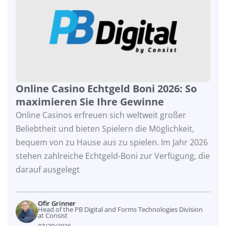
Online Casino Echtgeld Boni 2026: So
maximieren Sie Ihre Gewinne
Online Casinos erfreuen sich weltweit großer
Beliebtheit und bieten Spielern die Möglichkeit,
bequem von zu Hause aus zu spielen. Im Jahr 2026
stehen zahlreiche Echtgeld-Boni zur Verfügung, die
darauf ausgelegt
Ofir Grinner
Head of the PB Digital and Forms Technologies Division
at Consist