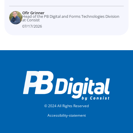
Ofir Grinner
Head of the PB Digital and Forms Technologies Division
at Consist
07/17/2026
© 2024 All Rights Reserved
Accessibility-statement