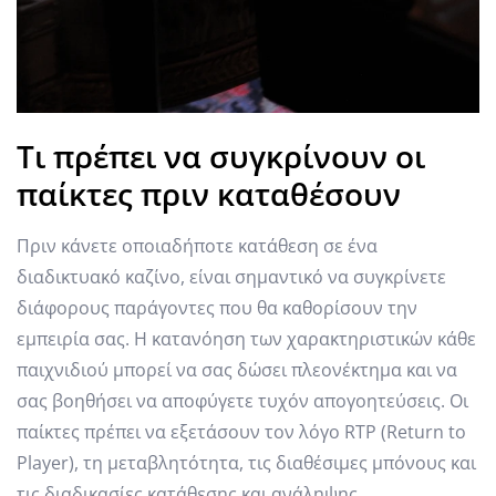
Τι πρέπει να συγκρίνουν οι
παίκτες πριν καταθέσουν
Πριν κάνετε οποιαδήποτε κατάθεση σε ένα
διαδικτυακό καζίνο, είναι σημαντικό να συγκρίνετε
διάφορους παράγοντες που θα καθορίσουν την
εμπειρία σας. Η κατανόηση των χαρακτηριστικών κάθε
παιχνιδιού μπορεί να σας δώσει πλεονέκτημα και να
σας βοηθήσει να αποφύγετε τυχόν απογοητεύσεις. Οι
παίκτες πρέπει να εξετάσουν τον λόγο RTP (Return to
Player), τη μεταβλητότητα, τις διαθέσιμες μπόνους και
τις διαδικασίες κατάθεσης και ανάληψης.