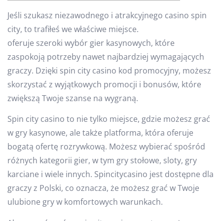
Jeśli szukasz niezawodnego i atrakcyjnego casino spin
city, to trafiłeś we właściwe miejsce.
spin city casino
oferuje szeroki wybór gier kasynowych, które
zaspokoją potrzeby nawet najbardziej wymagających
graczy. Dzięki spin city casino kod promocyjny, możesz
skorzystać z wyjątkowych promocji i bonusów, które
zwiększą Twoje szanse na wygraną.
Spin city casino to nie tylko miejsce, gdzie możesz grać
w gry kasynowe, ale także platforma, która oferuje
bogatą ofertę rozrywkową. Możesz wybierać spośród
różnych kategorii gier, w tym gry stołowe, sloty, gry
karciane i wiele innych. Spincitycasino jest dostępne dla
graczy z Polski, co oznacza, że możesz grać w Twoje
ulubione gry w komfortowych warunkach.