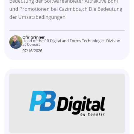
Bedeutung der Softwareanbieter Attraktive Boni
und Promotionen bei Cazimbos.ch Die Bedeutung
der Umsatzbedingungen
Ofir Grinner
Head of the PB Digital and Forms Technologies Division
at Consist
07/16/2026