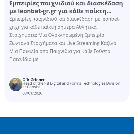
Εμπειρίες παιχνιδιού και διασκέδαση
με leonbet-gr.gr για κάθε παίκτη
σήμερα
Εμπειρίες παιχνιδιού και διασκέδαση με leonbet-
gr.gr για κάθε παίκτη σήμερα Αθλητικά
Στοιχήματα: Μια Ολοκληρωμένη Εμπειρία
Ζωντανά Στοιχήματα και Live Streaming Καζίνο:
Μια Ποικιλία από Παιχνίδια για Κάθε Γούστο
Παιχνίδια με
Ofir Grinner
Head of the PB Digital and Forms Technologies Division
at Consist
08/01/2026