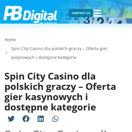
CONTACT US
Home
Spin City Casino dla polskich graczy – Oferta gier
kasynowych i dostępne kategorie
Spin City Casino dla
polskich graczy – Oferta
gier kasynowych i
dostępne kategorie