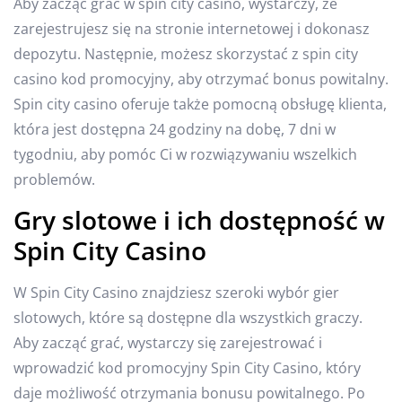
Aby zacząć grać w spin city casino, wystarczy, że
zarejestrujesz się na stronie internetowej i dokonasz
depozytu. Następnie, możesz skorzystać z spin city
casino kod promocyjny, aby otrzymać bonus powitalny.
Spin city casino oferuje także pomocną obsługę klienta,
która jest dostępna 24 godziny na dobę, 7 dni w
tygodniu, aby pomóc Ci w rozwiązywaniu wszelkich
problemów.
Gry slotowe i ich dostępność w
Spin City Casino
W Spin City Casino znajdziesz szeroki wybór gier
slotowych, które są dostępne dla wszystkich graczy.
Aby zacząć grać, wystarczy się zarejestrować i
wprowadzić kod promocyjny Spin City Casino, który
daje możliwość otrzymania bonusu powitalnego. Po