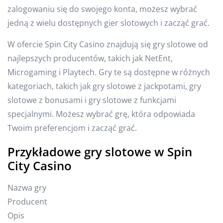
zalogowaniu się do swojego konta, możesz wybrać
jedną z wielu dostępnych gier slotowych i zacząć grać.
W ofercie Spin City Casino znajdują się gry slotowe od
najlepszych producentów, takich jak NetEnt,
Microgaming i Playtech. Gry te są dostępne w różnych
kategoriach, takich jak gry slotowe z jackpotami, gry
slotowe z bonusami i gry slotowe z funkcjami
specjalnymi. Możesz wybrać grę, która odpowiada
Twoim preferencjom i zacząć grać.
Przykładowe gry slotowe w Spin
City Casino
Nazwa gry
Producent
Opis