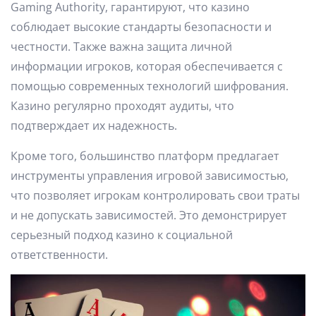
Gaming Authority, гарантируют, что казино
соблюдает высокие стандарты безопасности и
честности. Также важна защита личной
информации игроков, которая обеспечивается с
помощью современных технологий шифрования.
Казино регулярно проходят аудиты, что
подтверждает их надежность.
Кроме того, большинство платформ предлагает
инструменты управления игровой зависимостью,
что позволяет игрокам контролировать свои траты
и не допускать зависимостей. Это демонстрирует
серьезный подход казино к социальной
ответственности.