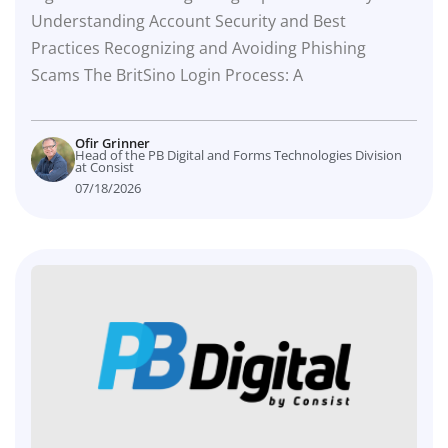
Understanding Account Security and Best
Practices Recognizing and Avoiding Phishing
Scams The BritSino Login Process: A
Ofir Grinner
Head of the PB Digital and Forms Technologies Division
at Consist
07/18/2026