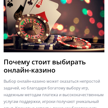
Почему стоит выбирать
онлайн-казино
Выбор онлайн-казино может оказаться непростой
задачей, но благодаря богатому выбору игр,
надежным методам платежа и высококачественным
услугам поддержки, игроки получают уникальный