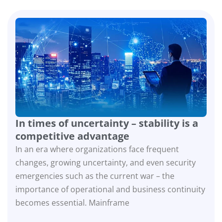
In times of uncertainty – stability is a
competitive advantage
In an era where organizations face frequent
changes, growing uncertainty, and even security
emergencies such as the current war – the
importance of operational and business continuity
becomes essential. Mainframe