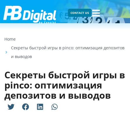
CONTACT US
Home
Секреты быстрой игры в pinco: оптимизация депозитов
и выводов
Секреты быстрой игры в
pinco: оптимизация
депозитов и выводов