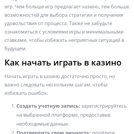
игр. Чем больше игр предлагает казино, тем больше
возможностей для выбора стратегии и получения
удовольствия от процесса. Также не забудьте
ознакомиться с условиями игры и минимальными
ставками, чтобы избежать неприятных ситуаций в
будущем.
Как начать играть в казино
Начать играть в казино достаточно просто, но
важно следовать нескольким шагам, чтобы
избежать ошибок.
Создать учетную запись:
зарегистрируйтесь
на выбранной платформе, предоставив
необходимые данные.
Подтвердить свою личность:
пройдите