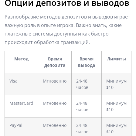
Опции депозитов и выводов
Разнообразие методов депозитов и выводов играет
важную роль в опыте игрока. Важно знать, какие
платежные системы доступны и как быстро
происходит обработка транзакций.
Метод
Время
Время
Лимиты
депозита
вывода
Visa
Мгновенно
24-48
Минимум
часов
$10
MasterCard
Мгновенно
24-48
Минимум
часов
$10
PayPal
Мгновенно
24-48
Минимум
часов
$10