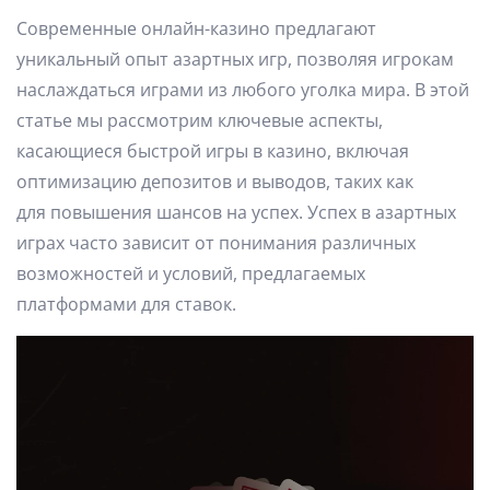
Современные онлайн-казино предлагают
уникальный опыт азартных игр, позволяя игрокам
наслаждаться играми из любого уголка мира. В этой
статье мы рассмотрим ключевые аспекты,
касающиеся быстрой игры в казино, включая
оптимизацию депозитов и выводов, таких как
пинко
для повышения шансов на успех. Успех в азартных
играх часто зависит от понимания различных
возможностей и условий, предлагаемых
платформами для ставок.