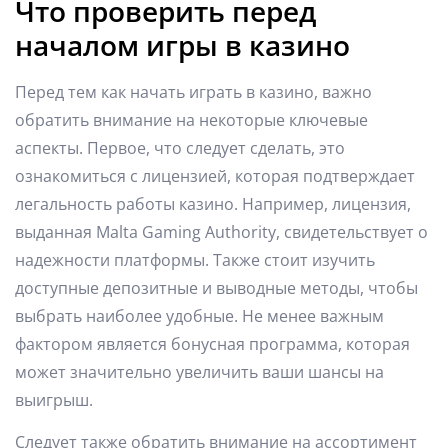
Что проверить перед
началом игры в казино
Перед тем как начать играть в казино, важно
обратить внимание на некоторые ключевые
аспекты. Первое, что следует сделать, это
ознакомиться с лицензией, которая подтверждает
легальность работы казино. Например, лицензия,
выданная Malta Gaming Authority, свидетельствует о
надежности платформы. Также стоит изучить
доступные депозитные и выводные методы, чтобы
выбрать наиболее удобные. Не менее важным
фактором является бонусная программа, которая
может значительно увеличить ваши шансы на
выигрыш.
Следует также обратить внимание на ассортимент