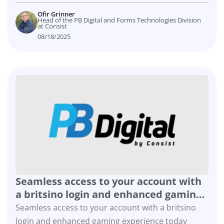
Ofir Grinner
Head of the PB Digital and Forms Technologies Division
at Consist
08/18/2025
Seamless access to your account with
a britsino login and enhanced gaming
experience today
Seamless access to your account with a britsino
login and enhanced gaming experience today