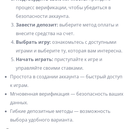
процесс верификации, чтобы убедиться в
безопасности аккаунта.
Завести депозит:
выберите метод оплаты и
внесите средства на счет.
Выбрать игру:
ознакомьтесь с доступными
играми и выберите ту, которая вам интересна.
Начать играть:
приступайте к игре и
управляйте своими ставками.
Простота в создании аккаунта — быстрый доступ
к играм.
Мгновенная верификация — безопасность ваших
данных.
Гибкие депозитные методы — возможность
выбора удобного варианта.