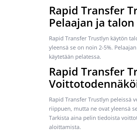
Rapid Transfer Tr
Pelaajan ja talon
Rapid Transfer Trustlyn käytön tal
yleensä se on noin 2-5%. Pelaajan e
käytetään pelatessa.
Rapid Transfer Tr
Voittotodennäkö
Rapid Transfer Trustlyn peleissä v
riippuen, mutta ne ovat yleensä se
Tarkista aina pelin tiedoista voi
aloittamista.