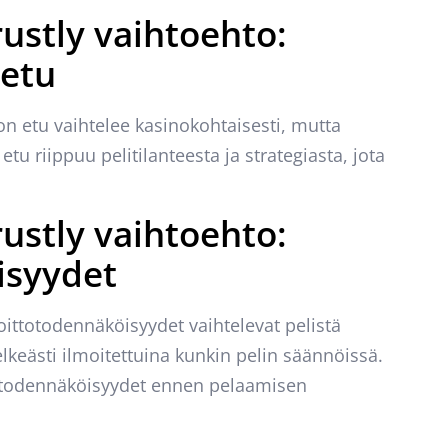
ustly vaihtoehto:
 etu
on etu vaihtelee kasinokohtaisesti, mutta
tu riippuu pelitilanteesta ja strategiasta, jota
ustly vaihtoehto:
isyydet
oittotodennäköisyydet vaihtelevat pelistä
lkeästi ilmoitettuina kunkin pelin säännöissä.
ttotodennäköisyydet ennen pelaamisen