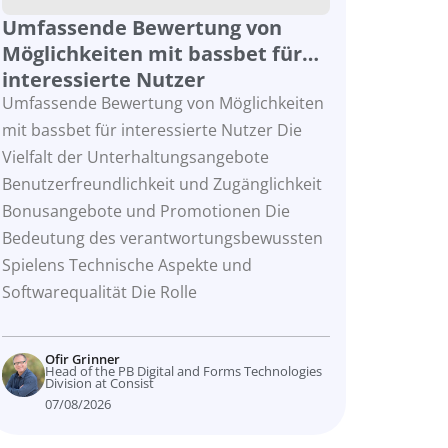
Umfassende Bewertung von
Möglichkeiten mit bassbet für
interessierte Nutzer
Umfassende Bewertung von Möglichkeiten
mit bassbet für interessierte Nutzer Die
Vielfalt der Unterhaltungsangebote
Benutzerfreundlichkeit und Zugänglichkeit
Bonusangebote und Promotionen Die
Bedeutung des verantwortungsbewussten
Spielens Technische Aspekte und
Softwarequalität Die Rolle
Ofir Grinner
Head of the PB Digital and Forms Technologies
Division at Consist
07/08/2026