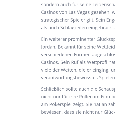
sondern auch für seine Leidenschaf
Casinos von Las Vegas gesehen, wo
strategischer Spieler gilt. Sein 
als auch Schlagzeilen eingebracht
Ein weiterer prominenter Glückssp
Jordan. Bekannt für seine Wettleid
verschiedenen Formen abgeschloss
Casinos. Sein Ruf als Wettprofi h
viele der Wetten, die er einging,
verantwortungsbewusstes Spielen 
Schließlich sollte auch die Schau
nicht nur für ihre Rollen im Film 
am Pokerspiel zeigt. Sie hat an 
bewiesen, dass sie nicht nur Glüc