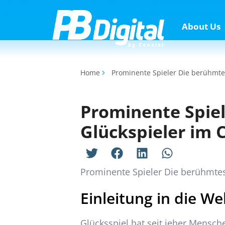
About Us
Home
Prominente Spieler Die berühmte
Prominente Spie
Glückspieler im 
Prominente Spieler Die berühmtes
Einleitung in die We
Glücksspiel hat seit jeher Mensc