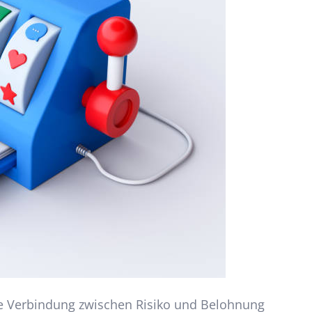
die Verbindung zwischen Risiko und Belohnung