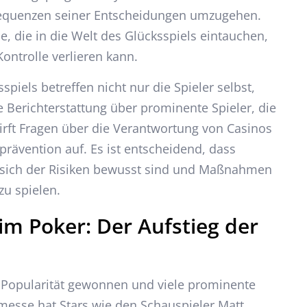
sequenzen seiner Entscheidungen umzugehen.
ele, die in die Welt des Glücksspiels eintauchen,
Kontrolle verlieren kann.
iels betreffen nicht nur die Spieler selbst,
e Berichterstattung über prominente Spieler, die
wirft Fragen über die Verantwortung von Casinos
prävention auf. Es ist entscheidend, dass
r sich der Risiken bewusst sind und Maßnahmen
zu spielen.
im Poker: Der Aufstieg der
n Popularität gewonnen und viele prominente
messe hat Stars wie den Schauspieler Matt