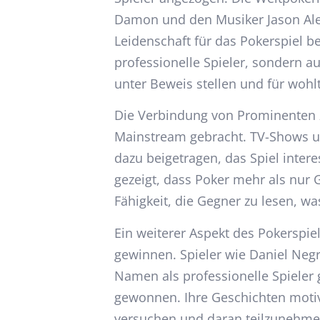
Damon und den Musiker Jason Alex
Leidenschaft für das Pokerspiel b
professionelle Spieler, sondern a
unter Beweis stellen und für wohl
Die Verbindung von Prominenten z
Mainstream gebracht. TV-Shows u
dazu beigetragen, das Spiel inte
gezeigt, dass Poker mehr als nur G
Fähigkeit, die Gegner zu lesen, w
Ein weiterer Aspekt des Pokerspie
gewinnen. Spieler wie Daniel Negr
Namen als professionelle Spieler
gewonnen. Ihre Geschichten motivi
versuchen und daran teilzunehmen,