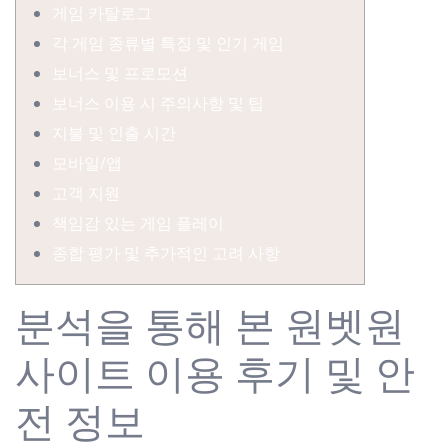
게임 카탈로그
각 게임 종류별 특징 및 인기 게임
보너스 및 프로모션
보너스 이용 시 주의사항 및 팁
지불 및 인출 시간
모바일/앱
고객 지원
책임감 있는 게임 플레이
종합 평가 및 추가적인 고려 사항
분석을 통해 본 원벳원
사이트 이용 후기 및 안
전 정보