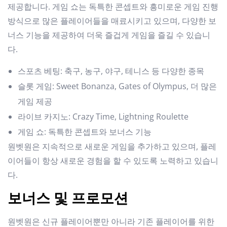
제공합니다. 게임 쇼는 독특한 콘셉트와 흥미로운 게임 진행
방식으로 많은 플레이어들을 매료시키고 있으며, 다양한 보
너스 기능을 제공하여 더욱 즐겁게 게임을 즐길 수 있습니
다.
스포츠 베팅: 축구, 농구, 야구, 테니스 등 다양한 종목
슬롯 게임: Sweet Bonanza, Gates of Olympus, 더 많은
게임 제공
라이브 카지노: Crazy Time, Lightning Roulette
게임 쇼: 독특한 콘셉트와 보너스 기능
원벳원은 지속적으로 새로운 게임을 추가하고 있으며, 플레
이어들이 항상 새로운 경험을 할 수 있도록 노력하고 있습니
다.
보너스 및 프로모션
원벳원은 신규 플레이어뿐만 아니라 기존 플레이어를 위한