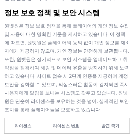
정보 보호 정책 및 보안 시스템
원벳원은 정보 보호 정책을 통해 플레이어의 개인 정보 수집
및 사용에 대한 명확한 기준을 제시하고 있습니다. 이 정책
에 따르면, 원벳원은 플레이어의 동의 없이 개인 정보를 제3
자에게 제공하지 않으며, 개인 정보는 안전하게 보관됩니다.
또한, 원벳원은 정기적으로 보안 시스템을 업데이트하고 취
약점을 점검하여 해킹 및 데이터 유출을 방지하기 위해 노력
하고 있습니다. 사이트 접속 시 2단계 인증을 제공하여 계정
보안을 강화할 수 있으며, 의심스러운 활동이 감지되면 즉시
사용자에게 알림을 보내는 시스템도 갖추고 있습니다. 원벳
원은 단순히 라이센스를 보유하는 것을 넘어, 실제적인 보안
조치를 통해 플레이어들을 보호하고 있습니다.
라이센스
라이센스 번호
발급 국가