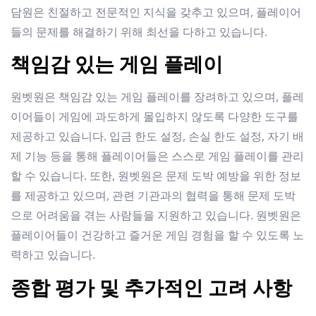
담원은 친절하고 전문적인 지식을 갖추고 있으며, 플레이어
들의 문제를 해결하기 위해 최선을 다하고 있습니다.
책임감 있는 게임 플레이
원벳원은 책임감 있는 게임 플레이를 장려하고 있으며, 플레
이어들이 게임에 과도하게 몰입하지 않도록 다양한 도구를
제공하고 있습니다. 입금 한도 설정, 손실 한도 설정, 자기 배
제 기능 등을 통해 플레이어들은 스스로 게임 플레이를 관리
할 수 있습니다. 또한, 원벳원은 문제 도박 예방을 위한 정보
를 제공하고 있으며, 관련 기관과의 협력을 통해 문제 도박
으로 어려움을 겪는 사람들을 지원하고 있습니다. 원벳원은
플레이어들이 건강하고 즐거운 게임 경험을 할 수 있도록 노
력하고 있습니다.
종합 평가 및 추가적인 고려 사항