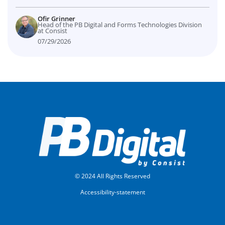
Ofir Grinner
Head of the PB Digital and Forms Technologies Division
at Consist
07/29/2026
© 2024 All Rights Reserved
Accessibility-statement