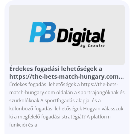
Érdekes fogadási lehetőségek a
https://the-bets-match-hungary.com
oldalán a sportrajongóknak és
Érdekes fogadási lehetőségek a https://the-bets-
szurkolóknak
match-hungary.com oldalán a sportrajongóknak és
szurkolóknak A sportfogadás alapjai és a
különböző fogadási lehetőségek Hogyan válasszuk
ki a megfelelő fogadási stratégiát? A platform
funkciói és a