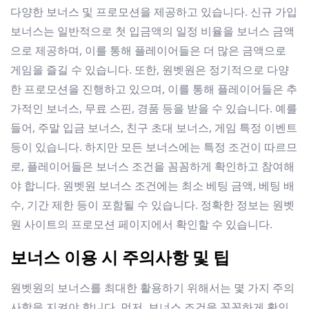
다양한 보너스 및 프로모션을 제공하고 있습니다. 신규 가입
보너스는 일반적으로 첫 입금액의 일정 비율을 보너스 금액
으로 제공하며, 이를 통해 플레이어들은 더 많은 금액으로
게임을 즐길 수 있습니다. 또한, 원벳원은 정기적으로 다양
한 프로모션을 진행하고 있으며, 이를 통해 플레이어들은 추
가적인 보너스, 무료 스핀, 경품 등을 받을 수 있습니다. 예를
들어, 주말 입금 보너스, 친구 초대 보너스, 게임 특정 이벤트
등이 있습니다. 하지만 모든 보너스에는 특정 조건이 따르므
로, 플레이어들은 보너스 조건을 꼼꼼하게 확인하고 참여해
야 합니다. 원벳원 보너스 조건에는 최소 베팅 금액, 베팅 배
수, 기간 제한 등이 포함될 수 있습니다. 정확한 정보는 원벳
원 사이트의 프로모션 페이지에서 확인할 수 있습니다.
보너스 이용 시 주의사항 및 팁
원벳원의 보너스를 최대한 활용하기 위해서는 몇 가지 주의
사항을 지켜야 합니다. 먼저, 보너스 조건을 꼼꼼하게 확인