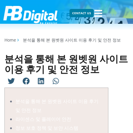
CONTACT US
Home
분석을 통해 본 원벳원 사이트 이용 후기 및 안전 정보
분석을 통해 본 원벳원 사이트
이용 후기 및 안전 정보
분석을 통해 본 원벳원 사이트 이용 후기
및 안전 정보
라이센스 및 플레이어 안전
정보 보호 정책 및 보안 시스템