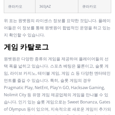
큐라카오
365JAZ
큐라카오
위 표는 원벳원의 라이센스 정보를 요약한 것입니다. 플레이
어들은 이 정보를 통해 원벳원이 합법적인 운영을 하고 있는
지 확인할 수 있습니다.
게임 카탈로그
원벳원은 다양한 종류의 게임을 제공하여 플레이어들의 선
택 폭을 넓히고 있습니다. 스포츠 베팅은 물론이고, 슬롯 게
임, 라이브 카지노, 테이블 게임, 게임 쇼 등 다양한 엔터테인
먼트를 즐길 수 있습니다. 특히, 슬롯 게임의 경우
Pragmatic Play, NetEnt, Play'n GO, Hacksaw Gaming,
Nolimit City 등 유명 게임 제공업체의 게임을 만나볼 수 있
습니다. 인기 있는 슬롯 게임으로는 Sweet Bonanza, Gates
of Olympus 등이 있으며, 지속적으로 새로운 게임이 추가되