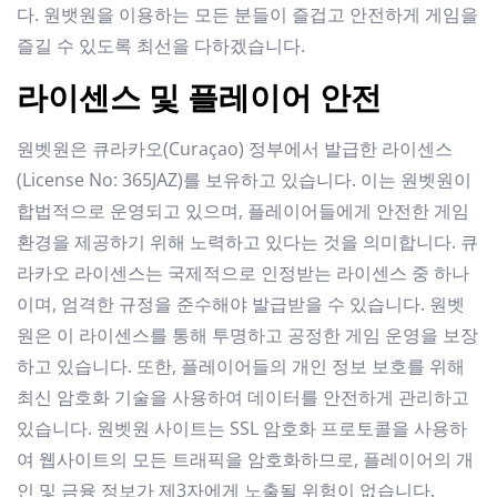
다. 원뱃원을 이용하는 모든 분들이 즐겁고 안전하게 게임을
즐길 수 있도록 최선을 다하겠습니다.
라이센스 및 플레이어 안전
원벳원은 큐라카오(Curaçao) 정부에서 발급한 라이센스
(License No: 365JAZ)를 보유하고 있습니다. 이는 원벳원이
합법적으로 운영되고 있으며, 플레이어들에게 안전한 게임
환경을 제공하기 위해 노력하고 있다는 것을 의미합니다. 큐
라카오 라이센스는 국제적으로 인정받는 라이센스 중 하나
이며, 엄격한 규정을 준수해야 발급받을 수 있습니다. 원벳
원은 이 라이센스를 통해 투명하고 공정한 게임 운영을 보장
하고 있습니다. 또한, 플레이어들의 개인 정보 보호를 위해
최신 암호화 기술을 사용하여 데이터를 안전하게 관리하고
있습니다. 원벳원 사이트는 SSL 암호화 프로토콜을 사용하
여 웹사이트의 모든 트래픽을 암호화하므로, 플레이어의 개
인 및 금융 정보가 제3자에게 노출될 위험이 없습니다.