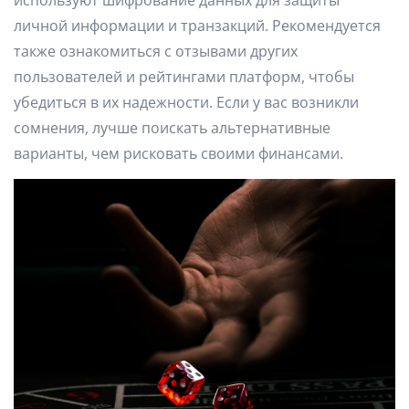
личной информации и транзакций. Рекомендуется
также ознакомиться с отзывами других
пользователей и рейтингами платформ, чтобы
убедиться в их надежности. Если у вас возникли
сомнения, лучше поискать альтернативные
варианты, чем рисковать своими финансами.