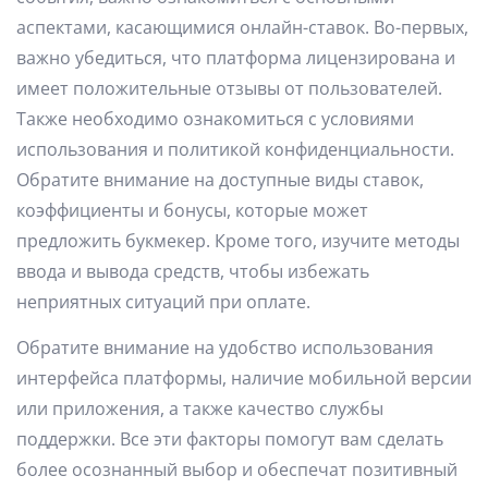
аспектами, касающимися онлайн-ставок. Во-первых,
важно убедиться, что платформа лицензирована и
имеет положительные отзывы от пользователей.
Также необходимо ознакомиться с условиями
использования и политикой конфиденциальности.
Обратите внимание на доступные виды ставок,
коэффициенты и бонусы, которые может
предложить букмекер. Кроме того, изучите методы
ввода и вывода средств, чтобы избежать
неприятных ситуаций при оплате.
Обратите внимание на удобство использования
интерфейса платформы, наличие мобильной версии
или приложения, а также качество службы
поддержки. Все эти факторы помогут вам сделать
более осознанный выбор и обеспечат позитивный