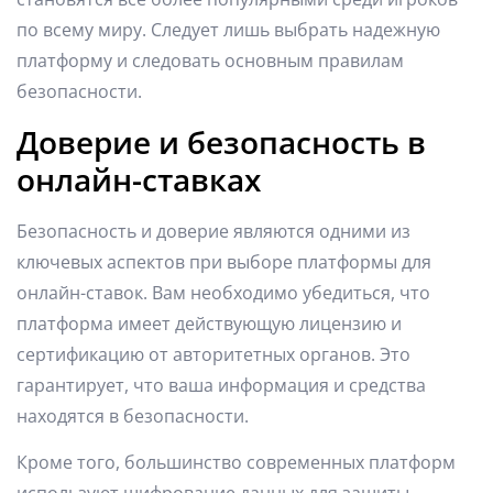
по всему миру. Следует лишь выбрать надежную
платформу и следовать основным правилам
безопасности.
Доверие и безопасность в
онлайн-ставках
Безопасность и доверие являются одними из
ключевых аспектов при выборе платформы для
онлайн-ставок. Вам необходимо убедиться, что
платформа имеет действующую лицензию и
сертификацию от авторитетных органов. Это
гарантирует, что ваша информация и средства
находятся в безопасности.
Кроме того, большинство современных платформ
используют шифрование данных для защиты