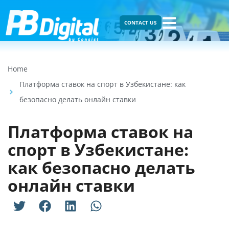
CONTACT US
Home
Платформа ставок на спорт в Узбекистане: как
безопасно делать онлайн ставки
Платформа ставок на
спорт в Узбекистане:
как безопасно делать
онлайн ставки