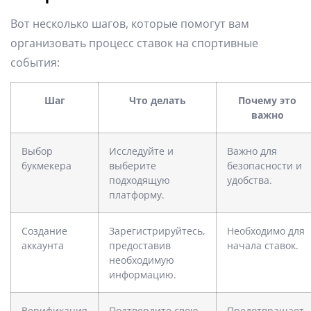
Вот несколько шагов, которые помогут вам
организовать процесс ставок на спортивные
события:
Шаг
Что делать
Почему это
важно
Выбор
Исследуйте и
Важно для
букмекера
выберите
безопасности и
подходящую
удобства.
платформу.
Создание
Зарегистрируйтесь,
Необходимо для
аккаунта
предоставив
начала ставок.
необходимую
информацию.
Верификация
Подтвердите свою
Предотвращает