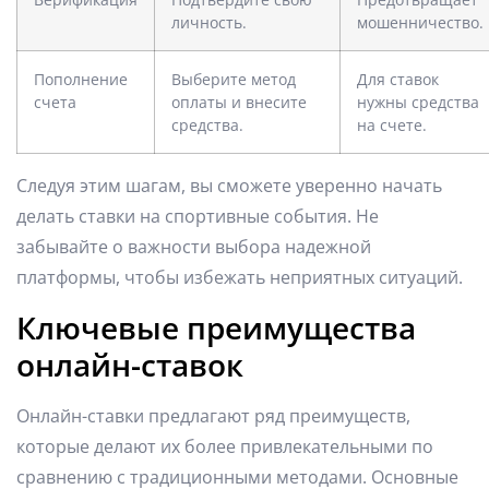
личность.
мошенничество.
Пополнение
Выберите метод
Для ставок
счета
оплаты и внесите
нужны средства
средства.
на счете.
Следуя этим шагам, вы сможете уверенно начать
делать ставки на спортивные события. Не
забывайте о важности выбора надежной
платформы, чтобы избежать неприятных ситуаций.
Ключевые преимущества
онлайн-ставок
Онлайн-ставки предлагают ряд преимуществ,
которые делают их более привлекательными по
сравнению с традиционными методами. Основные