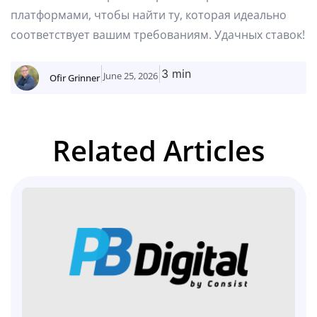
платформами, чтобы найти ту, которая идеально
соответствует вашим требованиям. Удачных ставок!
3 min
June 25, 2026
Ofir Grinner
Related Articles