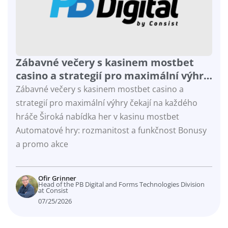
Zábavné večery s kasinem mostbet
casino a strategií pro maximální výhry
čekají na každého hráče
Zábavné večery s kasinem mostbet casino a
strategií pro maximální výhry čekají na každého
hráče Široká nabídka her v kasinu mostbet
Automatové hry: rozmanitost a funkčnost Bonusy
a promo akce
Ofir Grinner
Head of the PB Digital and Forms Technologies Division
at Consist
07/25/2026