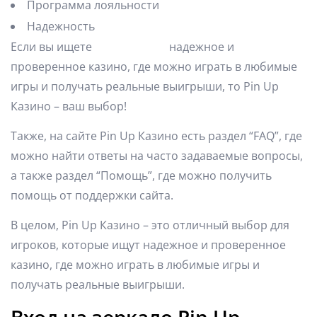
Программа лояльности
Надежность
Если вы ищете
pin up casino
надежное и
проверенное казино, где можно играть в любимые
игры и получать реальные выигрыши, то Pin Up
Казино – ваш выбор!
Также, на сайте Pin Up Казино есть раздел “FAQ”, где
можно найти ответы на часто задаваемые вопросы,
а также раздел “Помощь”, где можно получить
помощь от поддержки сайта.
В целом, Pin Up Казино – это отличный выбор для
игроков, которые ищут надежное и проверенное
казино, где можно играть в любимые игры и
получать реальные выигрыши.
Вход на зеркало Pin Up