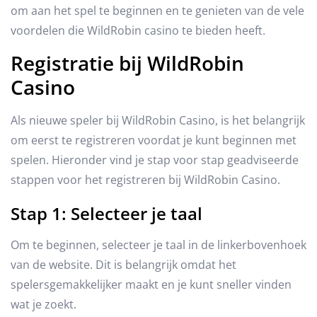
om aan het spel te beginnen en te genieten van de vele
voordelen die WildRobin casino te bieden heeft.
Registratie bij WildRobin
Casino
Als nieuwe speler bij WildRobin Casino, is het belangrijk
om eerst te registreren voordat je kunt beginnen met
spelen. Hieronder vind je stap voor stap geadviseerde
stappen voor het registreren bij WildRobin Casino.
Stap 1: Selecteer je taal
Om te beginnen, selecteer je taal in de linkerbovenhoek
van de website. Dit is belangrijk omdat het
spelersgemakkelijker maakt en je kunt sneller vinden
wat je zoekt.