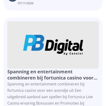
07/11/2026
Spanning en entertainment
combineren bij fortunica casino voor
een avondje uit
Spanning en entertainment combineren bij
fortunica casino voor een avondje uit Een
uitgebreid aanbod aan spellen bij Fortunica Live
Casino ervaring Bonussen en Promoties bij