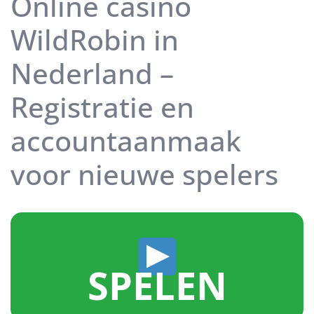
Online casino
WildRobin in
Nederland –
Registratie en
accountaanmaak
voor nieuwe spelers
SPELEN