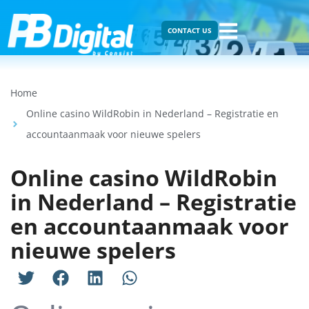
CONTACT US
Home
Online casino WildRobin in Nederland – Registratie en
accountaanmaak voor nieuwe spelers
Online casino WildRobin
in Nederland – Registratie
en accountaanmaak voor
nieuwe spelers