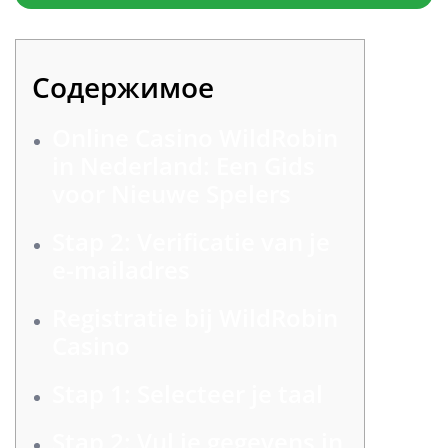
Содержимое
Online Casino WildRobin
in Nederland: Een Gids
voor Nieuwe Spelers
Stap 2: Verificatie van je
e-mailadres
Registratie bij WildRobin
Casino
Stap 1: Selecteer je taal
Stap 2: Vul je gegevens in