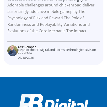
addictive mobile gameplay
Adorable challenges around chickenroad deliver
surprisingly addictive mobile gameplay The
Psychology of Risk and Reward The Role of
Randomness and Replayability Variations and
Evolutions of the Core Mechanic The Impact
Ofir Grinner
Head of the PB Digital and Forms Technologies Division
at Consist
07/18/2026