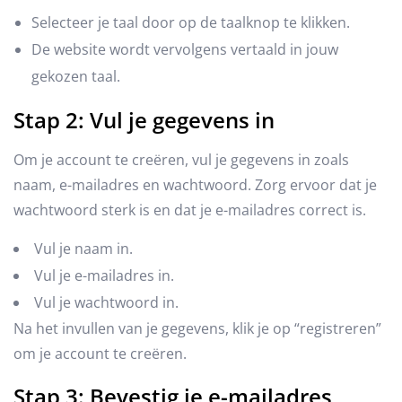
Selecteer je taal door op de taalknop te klikken.
De website wordt vervolgens vertaald in jouw
gekozen taal.
Stap 2: Vul je gegevens in
Om je account te creëren, vul je gegevens in zoals
naam, e-mailadres en wachtwoord. Zorg ervoor dat je
wachtwoord sterk is en dat je e-mailadres correct is.
Vul je naam in.
Vul je e-mailadres in.
Vul je wachtwoord in.
Na het invullen van je gegevens, klik je op “registreren”
om je account te creëren.
Stap 3: Bevestig je e-mailadres