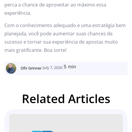
perca a chance de aproveitar ao máximo essa
experiência.
Com o conhecimento adequado e uma estratégia bem
planejada, você pode aumentar suas chances de
sucesso e tornar sua experiência de apostas muito
mais gratificante. Boa sorte!
5 min
July 7, 2026
Ofir Grinner
Related Articles