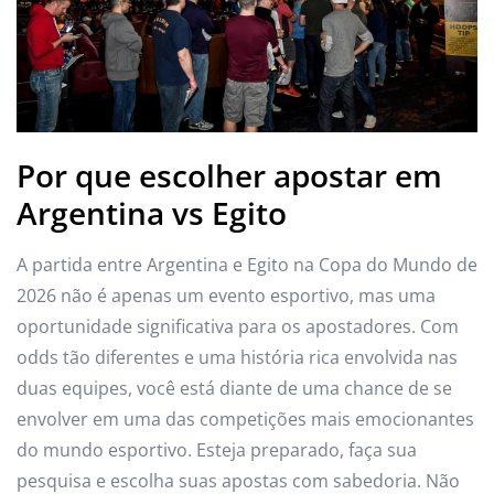
Por que escolher apostar em
Argentina vs Egito
A partida entre Argentina e Egito na Copa do Mundo de
2026 não é apenas um evento esportivo, mas uma
oportunidade significativa para os apostadores. Com
odds tão diferentes e uma história rica envolvida nas
duas equipes, você está diante de uma chance de se
envolver em uma das competições mais emocionantes
do mundo esportivo. Esteja preparado, faça sua
pesquisa e escolha suas apostas com sabedoria. Não