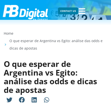
CONTACT US
Home
O que esperar de Argentina vs Egito: análise das odds e
dicas de apostas
O que esperar de
Argentina vs Egito:
análise das odds e dicas
de apostas