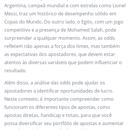
Argentina, campeã mundial e com estrelas como Lionel
Messi, traz um histórico de desempenho sólido em
Copas do Mundo. Do outro lado, o Egito, com um jogo
competitivo e a presença de Mohamed Salah, pode
surpreender a qualquer momento. Assim, as odds
refletem não apenas a força dos times, mas também
as expectativas dos apostadores, que devem estar
atentos às diversas variáveis que podem influenciar o
resultado.
Além disso, a análise das odds pode ajudar os
apostadores a identificar oportunidades de lucro.
Neste contexto, é importante compreender como
funcionam os diferentes tipos de apostas, como
apostas diretas, handicap e totais, para que você
possa diversificar seu portfólio de apostas e aumentar