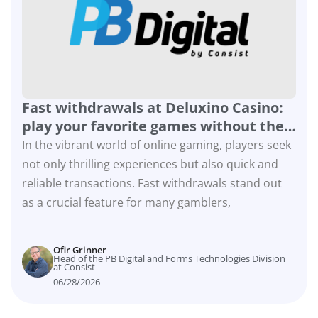
Fast withdrawals at Deluxino Casino:
play your favorite games without the
wait
In the vibrant world of online gaming, players seek
not only thrilling experiences but also quick and
reliable transactions. Fast withdrawals stand out
as a crucial feature for many gamblers,
Ofir Grinner
Head of the PB Digital and Forms Technologies Division
at Consist
06/28/2026