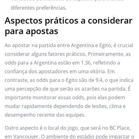
diferentes preferências.
Aspectos práticos a considerar
para apostas
Ao apostar na partida entre Argentina e Egito, é crucial
considerar alguns fatores práticos. Primeiramente, as
odds para a Argentina estão em 1.36, refletindo a
confiança dos apostadores em uma vitória. Em
contraste, as odds para o Egito são de 9.4, o que indica
uma percepção de que serão os azarões na partida. É
importante monitorar essas odds, pois elas podem
mudar rapidamente dependendo de lesões, clima e
desempenho recente das equipes.
Outro aspecto é o local do jogo, que será no BC Place,
em Vancouver. O ambiente do estádio pode impactar o