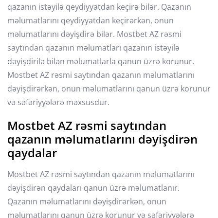
qazanın istəyilə qeydiyyatdan keçirə bilər. Qazanın
məlumatlarını qeydiyyatdan keçirərkən, onun
məlumatlarını dəyişdirə bilər. Mostbet AZ rəsmi
saytından qazanın məlumatları qazanın istəyilə
dəyişdirilə bilən məlumatlarla qanun üzrə korunur.
Mostbet AZ rəsmi saytından qazanın məlumatlarını
dəyişdirərkən, onun məlumatlarını qanun üzrə korunur
və səfəriyyələrə məxsusdur.
Mostbet AZ rəsmi saytından
qazanın məlumatlarını dəyişdirən
qaydalar
Mostbet AZ rəsmi saytından qazanın məlumatlarını
dəyişdirən qaydaları qanun üzrə məlumatlanır.
Qazanın məlumatlarını dəyişdirərkən, onun
məlumatlarını qanun üzrə korunur və səfəriyyələrə