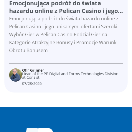
Emocjonująca podróż do świata
hazardu online z Pelican Casino i jego
unikalnymi ofertami
Emocjonująca podróż do świata hazardu online z
Pelican Casino i jego unikalnymi ofertami Szeroki
Wybór Gier w Pelican Casino Podział Gier na
Kategorie Atrakcyjne Bonusy i Promocje Warunki
Obrotu Bonusem
Ofir Grinner
Head of the PB Digital and Forms Technologies Division
at Consist
07/28/2026