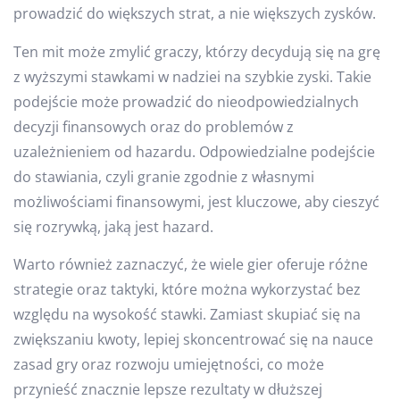
prowadzić do większych strat, a nie większych zysków.
Ten mit może zmylić graczy, którzy decydują się na grę
z wyższymi stawkami w nadziei na szybkie zyski. Takie
podejście może prowadzić do nieodpowiedzialnych
decyzji finansowych oraz do problemów z
uzależnieniem od hazardu. Odpowiedzialne podejście
do stawiania, czyli granie zgodnie z własnymi
możliwościami finansowymi, jest kluczowe, aby cieszyć
się rozrywką, jaką jest hazard.
Warto również zaznaczyć, że wiele gier oferuje różne
strategie oraz taktyki, które można wykorzystać bez
względu na wysokość stawki. Zamiast skupiać się na
zwiększaniu kwoty, lepiej skoncentrować się na nauce
zasad gry oraz rozwoju umiejętności, co może
przynieść znacznie lepsze rezultaty w dłuższej