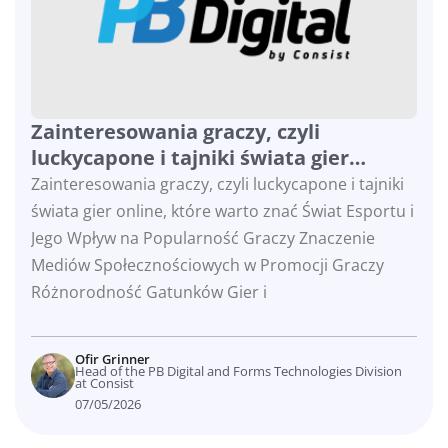
Zainteresowania graczy, czyli
luckycapone i tajniki świata gier
online, które warto znać
Zainteresowania graczy, czyli luckycapone i tajniki
świata gier online, które warto znać Świat Esportu i
Jego Wpływ na Popularność Graczy Znaczenie
Mediów Społecznościowych w Promocji Graczy
Różnorodność Gatunków Gier i
Ofir Grinner
Head of the PB Digital and Forms Technologies Division
at Consist
07/05/2026