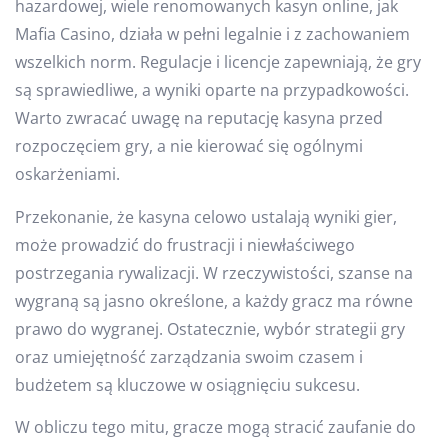
hazardowej, wiele renomowanych kasyn online, jak
Mafia Casino, działa w pełni legalnie i z zachowaniem
wszelkich norm. Regulacje i licencje zapewniają, że gry
są sprawiedliwe, a wyniki oparte na przypadkowości.
Warto zwracać uwagę na reputację kasyna przed
rozpoczęciem gry, a nie kierować się ogólnymi
oskarżeniami.
Przekonanie, że kasyna celowo ustalają wyniki gier,
może prowadzić do frustracji i niewłaściwego
postrzegania rywalizacji. W rzeczywistości, szanse na
wygraną są jasno określone, a każdy gracz ma równe
prawo do wygranej. Ostatecznie, wybór strategii gry
oraz umiejętność zarządzania swoim czasem i
budżetem są kluczowe w osiągnięciu sukcesu.
W obliczu tego mitu, gracze mogą stracić zaufanie do