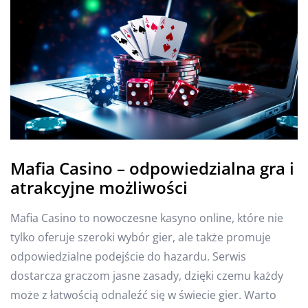
Mafia Casino – odpowiedzialna gra i
atrakcyjne możliwości
Mafia Casino to nowoczesne kasyno online, które nie
tylko oferuje szeroki wybór gier, ale także promuje
odpowiedzialne podejście do hazardu. Serwis
dostarcza graczom jasne zasady, dzięki czemu każdy
może z łatwością odnaleźć się w świecie gier. Warto