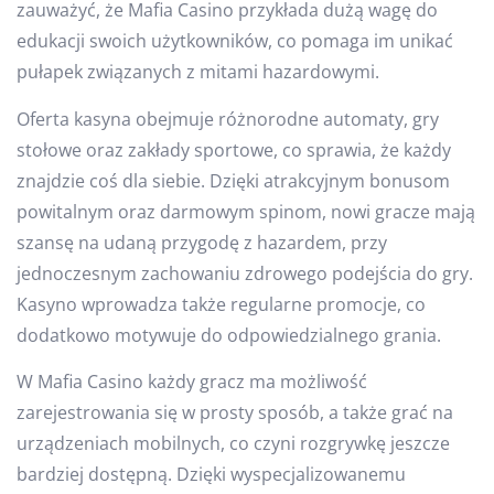
zauważyć, że Mafia Casino przykłada dużą wagę do
edukacji swoich użytkowników, co pomaga im unikać
pułapek związanych z mitami hazardowymi.
Oferta kasyna obejmuje różnorodne automaty, gry
stołowe oraz zakłady sportowe, co sprawia, że każdy
znajdzie coś dla siebie. Dzięki atrakcyjnym bonusom
powitalnym oraz darmowym spinom, nowi gracze mają
szansę na udaną przygodę z hazardem, przy
jednoczesnym zachowaniu zdrowego podejścia do gry.
Kasyno wprowadza także regularne promocje, co
dodatkowo motywuje do odpowiedzialnego grania.
W Mafia Casino każdy gracz ma możliwość
zarejestrowania się w prosty sposób, a także grać na
urządzeniach mobilnych, co czyni rozgrywkę jeszcze
bardziej dostępną. Dzięki wyspecjalizowanemu