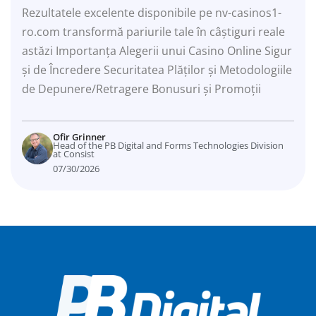
pariurile tale în câștiguri reale astăzi
Rezultatele excelente disponibile pe nv-casinos1-
ro.com transformă pariurile tale în câștiguri reale
astăzi Importanța Alegerii unui Casino Online Sigur
și de Încredere Securitatea Plăților și Metodologiile
de Depunere/Retragere Bonusuri și Promoții
Ofir Grinner
Head of the PB Digital and Forms Technologies Division
at Consist
07/30/2026