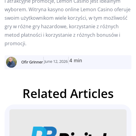
i atrakcyjne promocje, Lemon Casino jest idealnym
wyborem. Witryna kasyno online Lemon Casino oferuje
swoim użytkownikom wiele korzyści, w tym możliwość
gry w różne gry hazardowe, korzystanie z różnych
metod płatności i korzystanie z różnych bonusów i
promocji.
4 min
June 12, 2026
Ofir Grinner
Related Articles