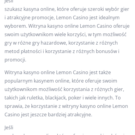
Jeśli
lemon casino kod promocyjny bez depozytu
szukasz kasyna online, które oferuje szeroki wybór gier
i atrakcyjne promocje, Lemon Casino jest idealnym
wyborem. Witryna kasyno online Lemon Casino oferuje
swoim użytkownikom wiele korzyści, w tym możliwość
gry w różne gry hazardowe, korzystanie z różnych
metod płatności i korzystanie z różnych bonusów i
promocji.
Witryna kasyno online Lemon Casino jest także
popularnym kasynem online, które oferuje swoim
użytkownikom możliwość korzystania z różnych gier,
takich jak ruletka, blackjack, poker i wiele innych. To
sprawia, że korzystanie z witryny kasyno online Lemon
Casino jest jeszcze bardziej atrakcyjne.
Jeśli
lemon casino kod promocyjny bez depozytu