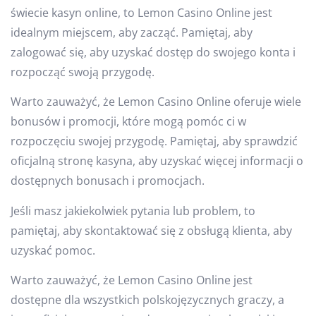
świecie kasyn online, to Lemon Casino Online jest
idealnym miejscem, aby zacząć. Pamiętaj, aby
zalogować się, aby uzyskać dostęp do swojego konta i
rozpocząć swoją przygodę.
Warto zauważyć, że Lemon Casino Online oferuje wiele
bonusów i promocji, które mogą pomóc ci w
rozpoczęciu swojej przygodę. Pamiętaj, aby sprawdzić
oficjalną stronę kasyna, aby uzyskać więcej informacji o
dostępnych bonusach i promocjach.
Jeśli masz jakiekolwiek pytania lub problem, to
pamiętaj, aby skontaktować się z obsługą klienta, aby
uzyskać pomoc.
Warto zauważyć, że Lemon Casino Online jest
dostępne dla wszystkich polskojęzycznych graczy, a