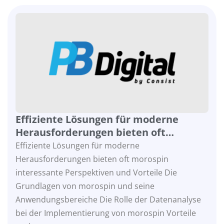
Effiziente Lösungen für moderne
Herausforderungen bieten oft
morospin interessante Perspektiven
Effiziente Lösungen für moderne
und Vorteile
Herausforderungen bieten oft morospin
interessante Perspektiven und Vorteile Die
Grundlagen von morospin und seine
Anwendungsbereiche Die Rolle der Datenanalyse
bei der Implementierung von morospin Vorteile