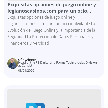
Exquisitas opciones de juego online y
legianoscasinos.com para un ocio
inolvidable
Exquisitas opciones de juego online y
legianoscasinos.com para un ocio inolvidable La
Evolución del Juego Online y la Importancia de la
Seguridad La Protección de Datos Personales y
Financieros Diversidad
Ofir Grinner
Head of the PB Digital and Forms Technologies Division
at Consist
08/01/2026