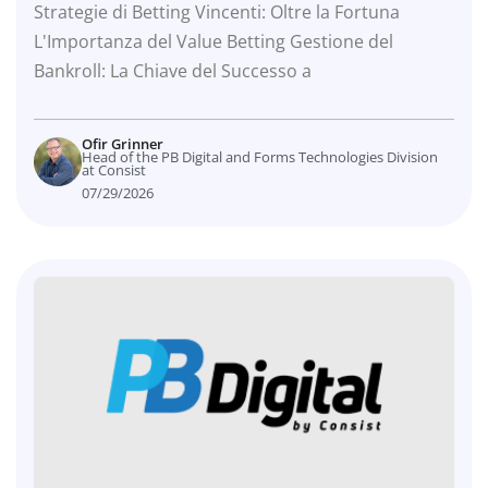
Strategie di Betting Vincenti: Oltre la Fortuna
L'Importanza del Value Betting Gestione del
Bankroll: La Chiave del Successo a
Ofir Grinner
Head of the PB Digital and Forms Technologies Division
at Consist
07/29/2026