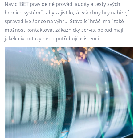
Navíc fBET pravidelně provádí audity a testy svých
herních systémů, aby zajistilo, že všechny hry nabízejí
spravedlivé šance na výhru. Stávající hráči mají také
možnost kontaktovat zákaznický servis, pokud mají
jakékoliv dotazy nebo potřebují asistenci.