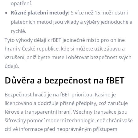
opatření.
Různé platební metody:
S více než 15 možnostmi
platebních metod jsou vklady a výběry jednoduché a
rychlé.
Tyto výhody dělají z fBET jedinečné místo pro online
hraní v České republice, kde si můžete užít zábavu a
vzrušení, aniž byste museli obětovat bezpečnost svých
údajů.
Důvěra a bezpečnost na fBET
Bezpečnost hráčů je na fBET prioritou. Kasino je
licencováno a dodržuje přísné předpisy, což zaručuje
férové a transparentní hraní. Všechny transakce jsou
šifrovány pomocí moderní technologie, což chrání vaše
citlivé informace před neoprávněným přístupem.