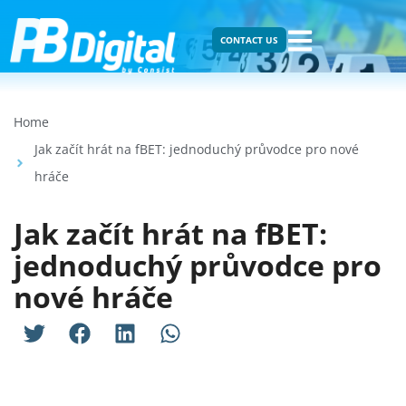
CONTACT US
Home
Jak začít hrát na fBET: jednoduchý průvodce pro nové
hráče
Jak začít hrát na fBET:
jednoduchý průvodce pro
nové hráče