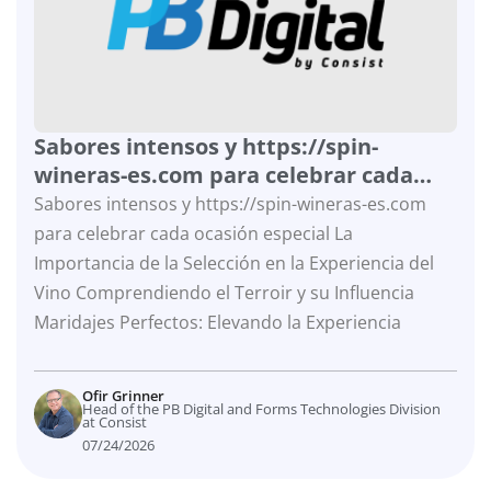
Sabores intensos y https://spin-
wineras-es.com para celebrar cada
ocasión especial
Sabores intensos y https://spin-wineras-es.com
para celebrar cada ocasión especial La
Importancia de la Selección en la Experiencia del
Vino Comprendiendo el Terroir y su Influencia
Maridajes Perfectos: Elevando la Experiencia
Ofir Grinner
Head of the PB Digital and Forms Technologies Division
at Consist
07/24/2026