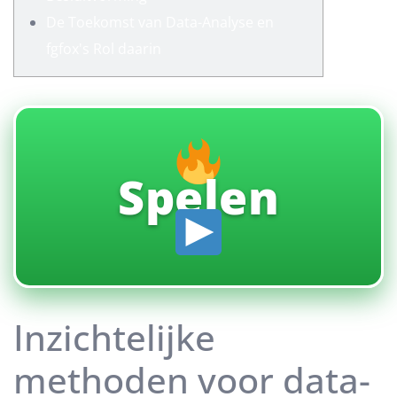
De Toekomst van Data-Analyse en
fgfox's Rol daarin
Spelen
Inzichtelijke
methoden voor data-