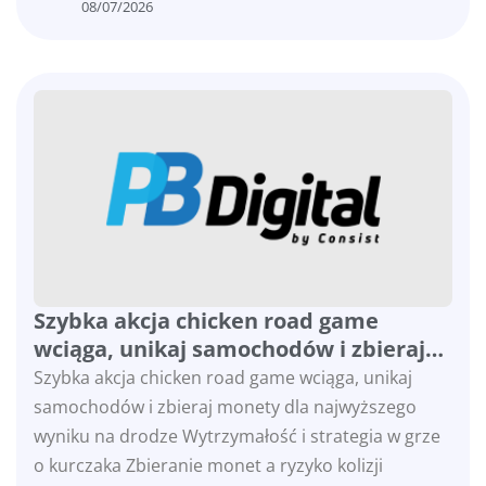
08/07/2026
Szybka akcja chicken road game
wciąga, unikaj samochodów i zbieraj
monety dla najwyższego wyniku na
Szybka akcja chicken road game wciąga, unikaj
drodze
samochodów i zbieraj monety dla najwyższego
wyniku na drodze Wytrzymałość i strategia w grze
o kurczaka Zbieranie monet a ryzyko kolizji