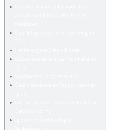
Inzichtelijke methoden voor data-
analyse met fgfox bieden heldere
resultaten
Data Integratie en Voorbereiding met
fgfox
Het belang van Data Validatie
Geavanceerde Analyse Technieken in
fgfox
Machine Learning Integraties
Data Visualisatie en Rapportage met
fgfox
Interactieve Dashboards en Real-time
Data Monitoring
fgfox en de Verbetering van
Besluitvorming