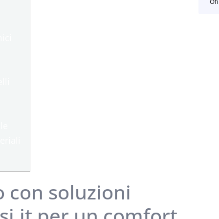
Ofi
ici
lli
le
eriali
o con soluzioni
si.it per un comfort