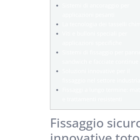
Sistemi di ancoraggio per
applicazioni pesanti
La tecnologia dei tasselli chim
Viti e bulloni speciali per
applicazioni specifiche
Sistemi di fissaggio per panne
sandwich e facciate continue
Soluzioni innovative per il
fissaggio nel settore industria
Fissaggi a lungo termine: mat
e trattamenti resistenti
Fissaggio sicur
innovative toto