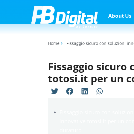
About Us
Home
Fissaggio sicuro con soluzioni inn
Fissaggio sicuro 
totosi.it per un 
Fissaggio sicuro con soluzion
innovative totosi.it per un co
duraturo