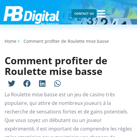
CONTACT US
Home
Comment profiter de Roulette mise basse
Comment profiter de
Roulette mise basse
La Roulette mise basse est un jeu de casino très
populaire, qui attire de nombreux joueurs à la
recherche de sensations fortes et de gains potentiels.
Que vous soyez un débutant ou un joueur
expérimenté, il est important de comprendre les règles