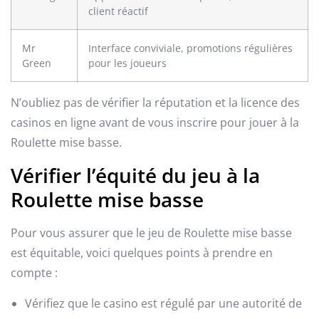
client réactif
Mr
Interface conviviale, promotions régulières
Green
pour les joueurs
N’oubliez pas de vérifier la réputation et la licence des
casinos en ligne avant de vous inscrire pour jouer à la
Roulette mise basse.
Vérifier l’équité du jeu à la
Roulette mise basse
Pour vous assurer que le jeu de Roulette mise basse
est équitable, voici quelques points à prendre en
compte :
Vérifiez que le casino est régulé par une autorité de