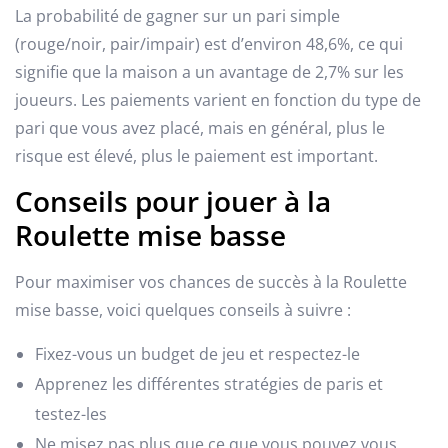
La probabilité de gagner sur un pari simple
(rouge/noir, pair/impair) est d’environ 48,6%, ce qui
signifie que la maison a un avantage de 2,7% sur les
joueurs. Les paiements varient en fonction du type de
pari que vous avez placé, mais en général, plus le
risque est élevé, plus le paiement est important.
Conseils pour jouer à la
Roulette mise basse
Pour maximiser vos chances de succès à la Roulette
mise basse, voici quelques conseils à suivre :
Fixez-vous un budget de jeu et respectez-le
Apprenez les différentes stratégies de paris et
testez-les
Ne misez pas plus que ce que vous pouvez vous