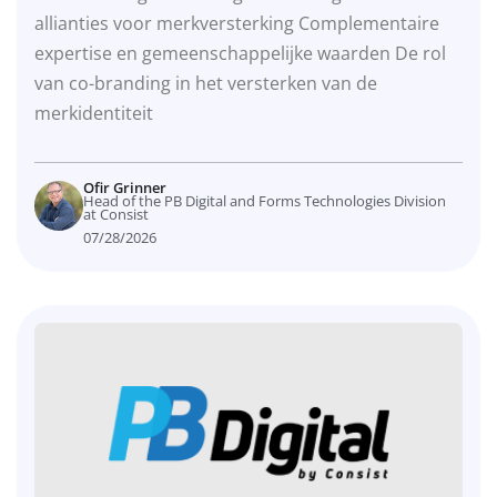
allianties voor merkversterking Complementaire
expertise en gemeenschappelijke waarden De rol
van co-branding in het versterken van de
merkidentiteit
Ofir Grinner
Head of the PB Digital and Forms Technologies Division
at Consist
07/28/2026