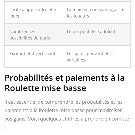
Facile à apprendre et à
La maison a un avantage sur
jouer
les joueurs
Nombreuses
Le jeu peut être addictif
possibilités de paris
Excitant et divertissant
Les gains peuvent être
variables
Probabilités et paiements à la
Roulette mise basse
Il est essentiel de comprendre les probabilités et les
paiements à la Roulette mise basse pour maximiser
vos gains. Voici quelques chiffres à prendre en compte
: