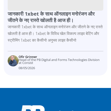
जानकारी 1xbet के साथ ऑनलाइन मनोरंजन और
जीतने के नए रास्ते खोलती है आज ही।
जानकारी 1xbet के साथ ऑनलाइन मनोरंजन और जीतने के नए रास्ते
खोलती है आज ही। 1xbet के विविध खेल विकल्प लाइव बेटिंग और
स्ट्रीमिंग 1xbet का कैसीनो अनुभव लाइव कैसीनो
Ofir Grinner
Head of the PB Digital and Forms Technologies Division
at Consist
08/05/2026