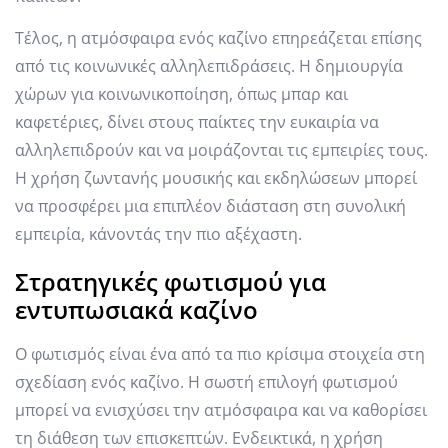
Τέλος, η ατμόσφαιρα ενός καζίνο επηρεάζεται επίσης
από τις κοινωνικές αλληλεπιδράσεις. Η δημιουργία
χώρων για κοινωνικοποίηση, όπως μπαρ και
καφετέριες, δίνει στους παίκτες την ευκαιρία να
αλληλεπιδρούν και να μοιράζονται τις εμπειρίες τους.
Η χρήση ζωντανής μουσικής και εκδηλώσεων μπορεί
να προσφέρει μια επιπλέον διάσταση στη συνολική
εμπειρία, κάνοντάς την πιο αξέχαστη.
Στρατηγικές φωτισμού για
εντυπωσιακά καζίνο
Ο φωτισμός είναι ένα από τα πιο κρίσιμα στοιχεία στη
σχεδίαση ενός καζίνο. Η σωστή επιλογή φωτισμού
μπορεί να ενισχύσει την ατμόσφαιρα και να καθορίσει
τη διάθεση των επισκεπτών. Ενδεικτικά, η χρήση