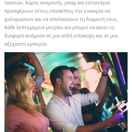
παικτών. Χώροι αναμονής, μπαρ και εστιατόρια
προσφέρουν στους επισκέπτες την ευκαιρία να
χαλαρώσουν και να απολαύσουν τη διαμονή τους.
Κάθε λεπτομέρεια μετράει και μπορεί να κάνει τη
διαφορά ανάμεσα σε μια απλή επίσκεψη και σε μια
αξέχαστη εμπειρία.