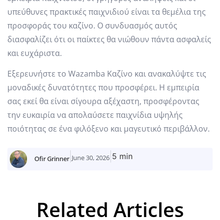
υπεύθυνες πρακτικές παιχνιδιού είναι τα θεμέλια της
προσφοράς του καζίνο. Ο συνδυασμός αυτός
διασφαλίζει ότι οι παίκτες θα νιώθουν πάντα ασφαλείς
και ευχάριστα.
Εξερευνήστε το Wazamba Καζίνο και ανακαλύψτε τις
μοναδικές δυνατότητες που προσφέρει. Η εμπειρία
σας εκεί θα είναι σίγουρα αξέχαστη, προσφέροντας
την ευκαιρία να απολαύσετε παιχνίδια υψηλής
ποιότητας σε ένα φιλόξενο και μαγευτικό περιβάλλον.
5 min
June 30, 2026
Ofir Grinner
Related Articles