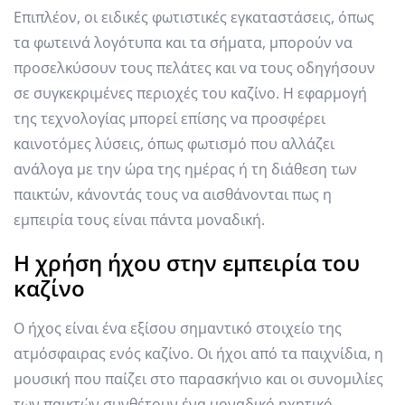
Επιπλέον, οι ειδικές φωτιστικές εγκαταστάσεις, όπως
τα φωτεινά λογότυπα και τα σήματα, μπορούν να
προσελκύσουν τους πελάτες και να τους οδηγήσουν
σε συγκεκριμένες περιοχές του καζίνο. Η εφαρμογή
της τεχνολογίας μπορεί επίσης να προσφέρει
καινοτόμες λύσεις, όπως φωτισμό που αλλάζει
ανάλογα με την ώρα της ημέρας ή τη διάθεση των
παικτών, κάνοντάς τους να αισθάνονται πως η
εμπειρία τους είναι πάντα μοναδική.
Η χρήση ήχου στην εμπειρία του
καζίνο
Ο ήχος είναι ένα εξίσου σημαντικό στοιχείο της
ατμόσφαιρας ενός καζίνο. Οι ήχοι από τα παιχνίδια, η
μουσική που παίζει στο παρασκήνιο και οι συνομιλίες
των παικτών συνθέτουν ένα μοναδικό ηχητικό