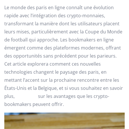
Le monde des paris en ligne connaît une évolution
rapide avec l’intégration des crypto-monnaies,
transformant la manière dont les utilisateurs placent
leurs mises, particulièrement avec la Coupe du Monde
de football qui approche. Les bookmakers en ligne
émergent comme des plateformes modernes, offrant
des opportunités sans précédent pour les parieurs.
Cet article explorera comment ces nouvelles
technologies changent le paysage des paris, en
mettant l’accent sur la prochaine rencontre entre les
États-Unis et la Belgique, et si vous souhaitez en savoir
plus,
cliquez ici
sur les avantages que les crypto-
bookmakers peuvent offrir.