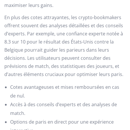
maximiser leurs gains.
En plus des cotes attrayantes, les crypto-bookmakers
offrent souvent des analyses détaillées et des conseils
d’experts. Par exemple, une confiance experte notée à
8.3 sur 10 pour le résultat des États-Unis contre la
Belgique pourrait guider les parieurs dans leurs
décisions. Les utilisateurs peuvent consulter des
prévisions de match, des statistiques des joueurs, et
d’autres éléments cruciaux pour optimiser leurs paris.
Cotes avantageuses et mises remboursées en cas
de nul.
Accès à des conseils d’experts et des analyses de
match.
Options de paris en direct pour une expérience