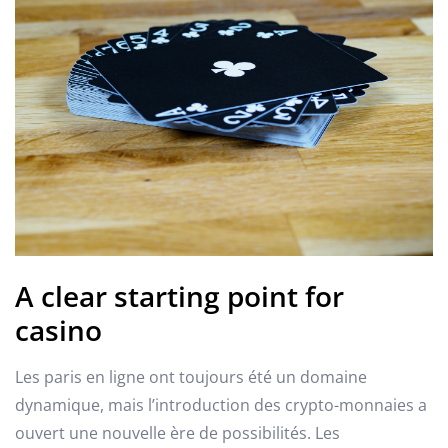
A clear starting point for
casino
Les paris en ligne ont toujours été un domaine
dynamique, mais l’introduction des crypto-monnaies a
ouvert une nouvelle ère de possibilités. Les