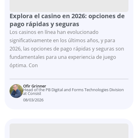
Explora el casino en 2026: opciones de
pago rápidas y seguras
Los casinos en línea han evolucionado
significativamente en los últimos años, y para
2026, las opciones de pago rápidas y seguras son
fundamentales para una experiencia de juego
óptima. Con
Ofir Grinner
Head of the PB Digital and Forms Technologies Division
at Consist
08/03/2026