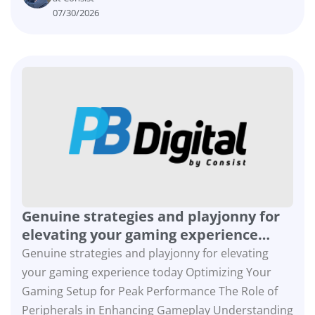
07/30/2026
Genuine strategies and playjonny for
elevating your gaming experience
today
Genuine strategies and playjonny for elevating
your gaming experience today Optimizing Your
Gaming Setup for Peak Performance The Role of
Peripherals in Enhancing Gameplay Understanding