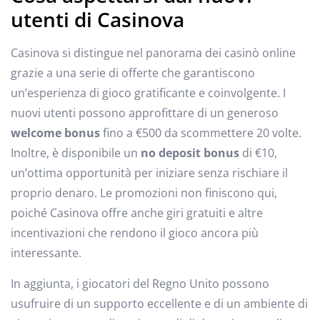
utenti di Casinova
Casinova si distingue nel panorama dei casinò online
grazie a una serie di offerte che garantiscono
un’esperienza di gioco gratificante e coinvolgente. I
nuovi utenti possono approfittare di un generoso
welcome bonus
fino a €500 da scommettere 20 volte.
Inoltre, è disponibile un
no deposit bonus
di €10,
un’ottima opportunità per iniziare senza rischiare il
proprio denaro. Le promozioni non finiscono qui,
poiché Casinova offre anche giri gratuiti e altre
incentivazioni che rendono il gioco ancora più
interessante.
In aggiunta, i giocatori del Regno Unito possono
usufruire di un supporto eccellente e di un ambiente di