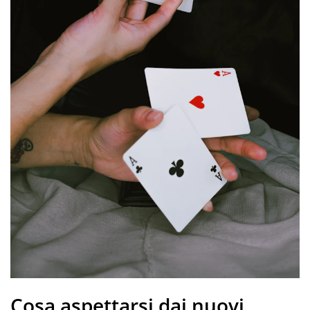
Cosa aspettarsi dai nuovi