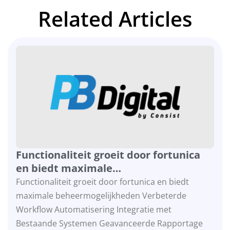
Related Articles
Functionaliteit groeit door fortunica
en biedt maximale
beheermogelijkheden
Functionaliteit groeit door fortunica en biedt
maximale beheermogelijkheden Verbeterde
Workflow Automatisering Integratie met
Bestaande Systemen Geavanceerde Rapportage