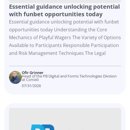
Essential guidance unlocking potential
with funbet opportunities today
Essential guidance unlocking potential with funbet
opportunities today Understanding the Core
Mechanics of Playful Wagers The Variety of Options
Available to Participants Responsible Participation
and Risk Management Techniques The Legal
Ofir Grinner
Head of the PB Digital and Forms Technologies Division
at Consist
07/31/2026