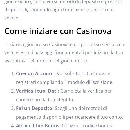
gioco sicuro, con diversi metodi di deposito e prelievo
disponibili, rendendo ogni transazione semplice e
veloce.
Come iniziare con Casinova
Iniziare a giocare su Casinova è un processo semplice e
veloce. Ecco i passaggi fondamentali per iniziare la tua
avventura nel mondo del gioco online:
Crea un Account:
Vai sul sito di Casinova e
registrati compilando il modulo di iscrizione.
Verifica i tuoi Dati:
Completa la verifica per
confermare la tua identità.
Fai un Deposito:
Scegli uno dei metodi di
pagamento disponibili per ricaricare il tuo conto.
Attiva il tuo Bonus:
Utilizza il codice bonus