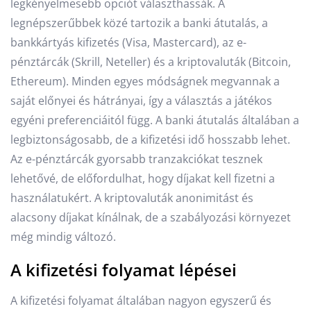
legkényelmesebb opciót választhassák. A
legnépszerűbbek közé tartozik a banki átutalás, a
bankkártyás kifizetés (Visa, Mastercard), az e-
pénztárcák (Skrill, Neteller) és a kriptovaluták (Bitcoin,
Ethereum). Minden egyes módságnek megvannak a
saját előnyei és hátrányai, így a választás a játékos
egyéni preferenciáitól függ. A banki átutalás általában a
legbiztonságosabb, de a kifizetési idő hosszabb lehet.
Az e-pénztárcák gyorsabb tranzakciókat tesznek
lehetővé, de előfordulhat, hogy díjakat kell fizetni a
használatukért. A kriptovaluták anonimitást és
alacsony díjakat kínálnak, de a szabályozási környezet
még mindig változó.
A kifizetési folyamat lépései
A kifizetési folyamat általában nagyon egyszerű és