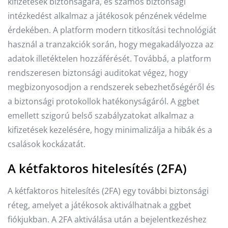
kifizetések biztonságára, és számos biztonsági
intézkedést alkalmaz a játékosok pénzének védelme
érdekében. A platform modern titkosítási technológiát
használ a tranzakciók során, hogy megakadályozza az
adatok illetéktelen hozzáférését. Továbbá, a platform
rendszeresen biztonsági auditokat végez, hogy
megbizonyosodjon a rendszerek sebezhetőségéről és
a biztonsági protokollok hatékonyságáról. A ggbet
emellett szigorú belső szabályzatokat alkalmaz a
kifizetések kezelésére, hogy minimalizálja a hibák és a
csalások kockázatát.
A kétfaktoros hitelesítés (2FA)
A kétfaktoros hitelesítés (2FA) egy további biztonsági
réteg, amelyet a játékosok aktiválhatnak a ggbet
fiókjukban. A 2FA aktiválása után a bejelentkezéshez