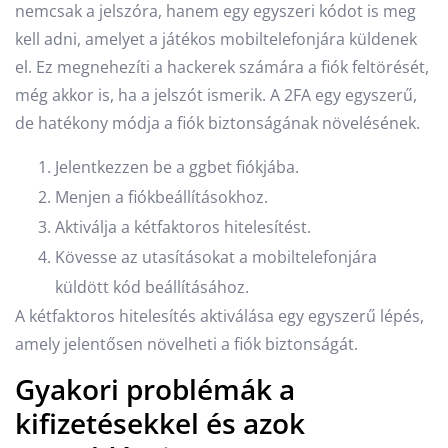
nemcsak a jelszóra, hanem egy egyszeri kódot is meg
kell adni, amelyet a játékos mobiltelefonjára küldenek
el. Ez megnehezíti a hackerek számára a fiók feltörését,
még akkor is, ha a jelszót ismerik. A 2FA egy egyszerű,
de hatékony módja a fiók biztonságának növelésének.
Jelentkezzen be a ggbet fiókjába.
Menjen a fiókbeállításokhoz.
Aktiválja a kétfaktoros hitelesítést.
Kövesse az utasításokat a mobiltelefonjára
küldött kód beállításához.
A kétfaktoros hitelesítés aktiválása egy egyszerű lépés,
amely jelentősen növelheti a fiók biztonságát.
Gyakori problémák a
kifizetésekkel és azok