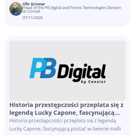
Ofir Grinner
Head of the PB Digital and Forms Technologies Division
at Consist
07/11/2026
Historia przestępczości przeplata się z
legendą Lucky Capone, fascynującą
postać w świecie mafii
Historia przestępczości przeplata się z legendą
Lucky Capone, fascynującą postać w świecie mafii