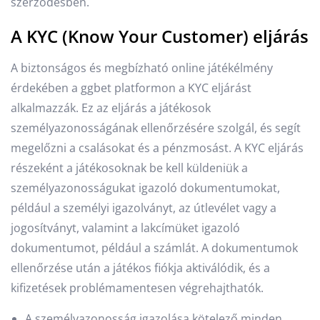
szerződésben.
A KYC (Know Your Customer) eljárás
A biztonságos és megbízható online játékélmény
érdekében a ggbet platformon a KYC eljárást
alkalmazzák. Ez az eljárás a játékosok
személyazonosságának ellenőrzésére szolgál, és segít
megelőzni a csalásokat és a pénzmosást. A KYC eljárás
részeként a játékosoknak be kell küldeniük a
személyazonosságukat igazoló dokumentumokat,
például a személyi igazolványt, az útlevélet vagy a
jogosítványt, valamint a lakcímüket igazoló
dokumentumot, például a számlát. A dokumentumok
ellenőrzése után a játékos fiókja aktiválódik, és a
kifizetések problémamentesen végrehajthatók.
A személyazonosság igazolása kötelező minden