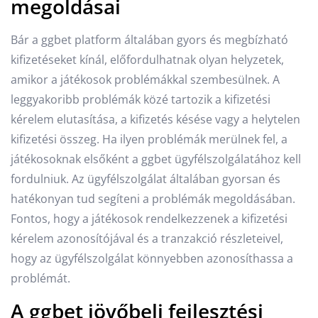
megoldásai
Bár a ggbet platform általában gyors és megbízható
kifizetéseket kínál, előfordulhatnak olyan helyzetek,
amikor a játékosok problémákkal szembesülnek. A
leggyakoribb problémák közé tartozik a kifizetési
kérelem elutasítása, a kifizetés késése vagy a helytelen
kifizetési összeg. Ha ilyen problémák merülnek fel, a
játékosoknak elsőként a ggbet ügyfélszolgálatához kell
fordulniuk. Az ügyfélszolgálat általában gyorsan és
hatékonyan tud segíteni a problémák megoldásában.
Fontos, hogy a játékosok rendelkezzenek a kifizetési
kérelem azonosítójával és a tranzakció részleteivel,
hogy az ügyfélszolgálat könnyebben azonosíthassa a
problémát.
A ggbet jövőbeli fejlesztési