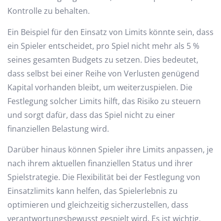
Kontrolle zu behalten.
Ein Beispiel für den Einsatz von Limits könnte sein, dass
ein Spieler entscheidet, pro Spiel nicht mehr als 5 %
seines gesamten Budgets zu setzen. Dies bedeutet,
dass selbst bei einer Reihe von Verlusten genügend
Kapital vorhanden bleibt, um weiterzuspielen. Die
Festlegung solcher Limits hilft, das Risiko zu steuern
und sorgt dafür, dass das Spiel nicht zu einer
finanziellen Belastung wird.
Darüber hinaus können Spieler ihre Limits anpassen, je
nach ihrem aktuellen finanziellen Status und ihrer
Spielstrategie. Die Flexibilität bei der Festlegung von
Einsatzlimits kann helfen, das Spielerlebnis zu
optimieren und gleichzeitig sicherzustellen, dass
verantwortungsbewusst gespielt wird. Es ist wichtig,