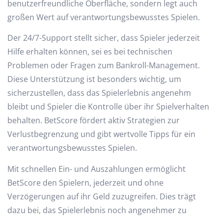
benutzerfreundliche Oberfläche, sondern legt auch
großen Wert auf verantwortungsbewusstes Spielen.
Der 24/7-Support stellt sicher, dass Spieler jederzeit
Hilfe erhalten können, sei es bei technischen
Problemen oder Fragen zum Bankroll-Management.
Diese Unterstützung ist besonders wichtig, um
sicherzustellen, dass das Spielerlebnis angenehm
bleibt und Spieler die Kontrolle über ihr Spielverhalten
behalten. BetScore fördert aktiv Strategien zur
Verlustbegrenzung und gibt wertvolle Tipps für ein
verantwortungsbewusstes Spielen.
Mit schnellen Ein- und Auszahlungen ermöglicht
BetScore den Spielern, jederzeit und ohne
Verzögerungen auf ihr Geld zuzugreifen. Dies trägt
dazu bei, das Spielerlebnis noch angenehmer zu