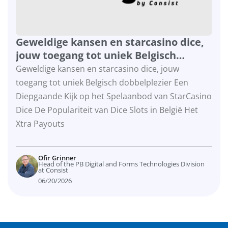
Geweldige kansen en starcasino dice,
jouw toegang tot uniek Belgisch
dobbelplezier
Geweldige kansen en starcasino dice, jouw
toegang tot uniek Belgisch dobbelplezier Een
Diepgaande Kijk op het Spelaanbod van StarCasino
Dice De Populariteit van Dice Slots in België Het
Xtra Payouts
Ofir Grinner
Head of the PB Digital and Forms Technologies Division
at Consist
06/20/2026