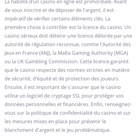
La fiabilité d’un casino en ligne est primordiale. Avant
de vous inscrire et de déposer de l'argent, il est
impératif de vérifier certains éléments clés. La
première chose à contrôler est la licence du casino. Un
casino sérieux doit détenir une licence délivrée par une
autorité de régulation reconnue, comme l'Autorité des
Jeux en France (ANJ), la Malta Gaming Authority (MGA)
ou la UK Gambling Commission. Cette licence garantit
que le casino respecte des normes strictes en matière
de sécurité, d’équité et de protection des joueurs.
Ensuite, il est important de s'assurer que le casino
utilise un logiciel de cryptage SSL pour protéger vos
données personnelles et financières. Enfin, renseignez-
vous sur la politique de confidentialité du casino et sur
les mesures mises en place pour prévenir le
blanchiment d'argent et le jeu problématique.