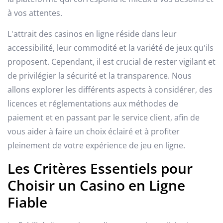
à vos attentes.
L'attrait des casinos en ligne réside dans leur
accessibilité, leur commodité et la variété de jeux qu'ils
proposent. Cependant, il est crucial de rester vigilant et
de privilégier la sécurité et la transparence. Nous
allons explorer les différents aspects à considérer, des
licences et réglementations aux méthodes de
paiement et en passant par le service client, afin de
vous aider à faire un choix éclairé et à profiter
pleinement de votre expérience de jeu en ligne.
Les Critères Essentiels pour
Choisir un Casino en Ligne
Fiable