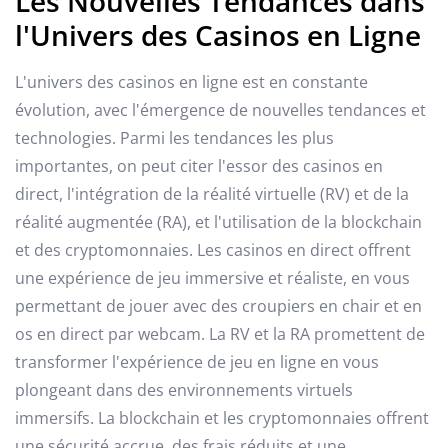
Les Nouvelles Tendances dans
l'Univers des Casinos en Ligne
L'univers des casinos en ligne est en constante
évolution, avec l'émergence de nouvelles tendances et
technologies. Parmi les tendances les plus
importantes, on peut citer l'essor des casinos en
direct, l'intégration de la réalité virtuelle (RV) et de la
réalité augmentée (RA), et l'utilisation de la blockchain
et des cryptomonnaies. Les casinos en direct offrent
une expérience de jeu immersive et réaliste, en vous
permettant de jouer avec des croupiers en chair et en
os en direct par webcam. La RV et la RA promettent de
transformer l'expérience de jeu en ligne en vous
plongeant dans des environnements virtuels
immersifs. La blockchain et les cryptomonnaies offrent
une sécurité accrue, des frais réduits et une